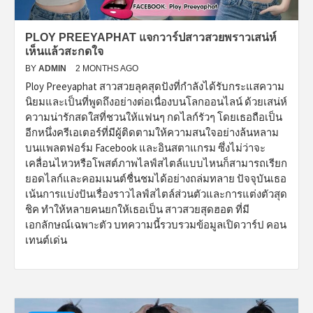
PLOY PREEYAPHAT แจกวาร์ปสาวสวยพราวเสน่ห์
เห็นแล้วสะกดใจ
BY
ADMIN
2 MONTHS AGO
Ploy Preeyaphat สาวสวยลุคสุดปังที่กำลังได้รับกระแสความ
นิยมและเป็นที่พูดถึงอย่างต่อเนื่องบนโลกออนไลน์ ด้วยเสน่ห์
ความน่ารักสดใสที่ชวนให้แฟนๆ กดไลก์รัวๆ โดยเธอถือเป็น
อีกหนึ่งครีเอเตอร์ที่มีผู้ติดตามให้ความสนใจอย่างล้นหลาม
บนแพลตฟอร์ม Facebook และอินสตาแกรม ซึ่งไม่ว่าจะ
เคลื่อนไหวหรือโพสต์ภาพไลฟ์สไตล์แบบไหนก็สามารถเรียก
ยอดไลก์และคอมเมนต์ชื่นชมได้อย่างถล่มทลาย ปัจจุบันเธอ
เน้นการแบ่งปันเรื่องราวไลฟ์สไตล์ส่วนตัวและการแต่งตัวสุด
ชิค ทำให้หลายคนยกให้เธอเป็น สาวสวยสุดฮอต ที่มี
เอกลักษณ์เฉพาะตัว บทความนี้รวบรวมข้อมูลเปิดวาร์ป คอน
เทนต์เด่น