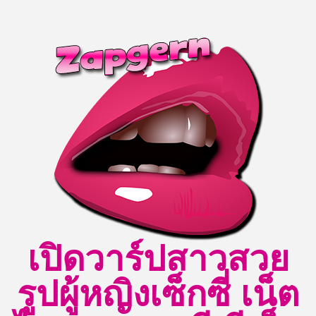
Skip
to
content
เปิดวาร์ปสาวสวย
รูปผู้หญิงเซ็กซี่ เน็ต