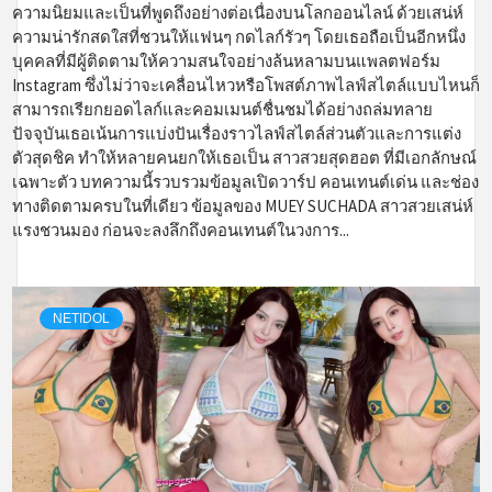
ความนิยมและเป็นที่พูดถึงอย่างต่อเนื่องบนโลกออนไลน์ ด้วยเสน่ห์
ความน่ารักสดใสที่ชวนให้แฟนๆ กดไลก์รัวๆ โดยเธอถือเป็นอีกหนึ่ง
บุคคลที่มีผู้ติดตามให้ความสนใจอย่างล้นหลามบนแพลตฟอร์ม
Instagram ซึ่งไม่ว่าจะเคลื่อนไหวหรือโพสต์ภาพไลฟ์สไตล์แบบไหนก็
สามารถเรียกยอดไลก์และคอมเมนต์ชื่นชมได้อย่างถล่มทลาย
ปัจจุบันเธอเน้นการแบ่งปันเรื่องราวไลฟ์สไตล์ส่วนตัวและการแต่ง
ตัวสุดชิค ทำให้หลายคนยกให้เธอเป็น สาวสวยสุดฮอต ที่มีเอกลักษณ์
เฉพาะตัว บทความนี้รวบรวมข้อมูลเปิดวาร์ป คอนเทนต์เด่น และช่อง
ทางติดตามครบในที่เดียว ข้อมูลของ MUEY SUCHADA สาวสวยเสน่ห์
แรงชวนมอง ก่อนจะลงลึกถึงคอนเทนต์ในวงการ...
NETIDOL