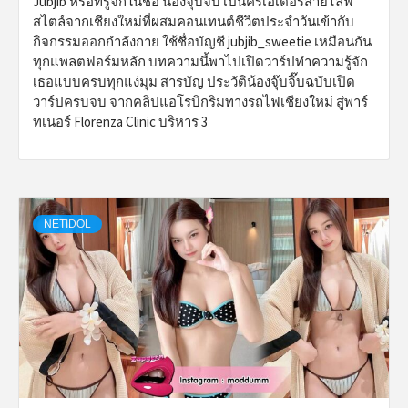
Jubjib หรือที่รู้จักในชื่อ น้องจุ๊บจิ๊บ เป็นครีเอเตอร์สายไลฟ์
สไตล์จากเชียงใหม่ที่ผสมคอนเทนต์ชีวิตประจำวันเข้ากับ
กิจกรรมออกกำลังกาย ใช้ชื่อบัญชี jubjib_sweetie เหมือนกัน
ทุกแพลตฟอร์มหลัก บทความนี้พาไปเปิดวาร์ปทำความรู้จัก
เธอแบบครบทุกแง่มุม สารบัญ ประวัติน้องจุ๊บจิ๊บฉบับเปิด
วาร์ปครบจบ จากคลิปแอโรบิกริมทางรถไฟเชียงใหม่ สู่พาร์
ทเนอร์ Florenza Clinic บริหาร 3
NETIDOL