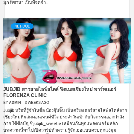
มุก พิชานา เป็นที่จดจำ...
NETIDOL
JUBJIB สาวสายไลฟ์สไตล์ ฟิตเนสเชียงใหม่ พาร์ทเนอร์
FLORENZA CLINIC
BY
ADMIN
3 WEEKS AGO
Jubjib หรือที่รู้จักในชื่อ น้องจุ๊บจิ๊บ เป็นครีเอเตอร์สายไลฟ์สไตล์จาก
เชียงใหม่ที่ผสมคอนเทนต์ชีวิตประจำวันเข้ากับกิจกรรมออกกำลัง
กาย ใช้ชื่อบัญชี jubjib_sweetie เหมือนกันทุกแพลตฟอร์มหลัก
บทความนี้พาไปเปิดวาร์ปทำความรู้จักเธอแบบครบทุกแง่มุม