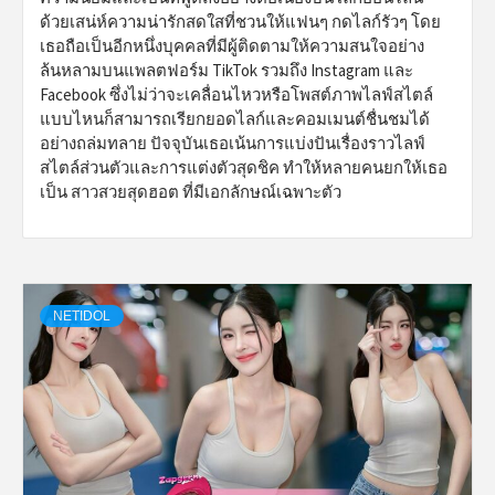
ด้วยเสน่ห์ความน่ารักสดใสที่ชวนให้แฟนๆ กดไลก์รัวๆ โดย
เธอถือเป็นอีกหนึ่งบุคคลที่มีผู้ติดตามให้ความสนใจอย่าง
ล้นหลามบนแพลตฟอร์ม TikTok รวมถึง Instagram และ
Facebook ซึ่งไม่ว่าจะเคลื่อนไหวหรือโพสต์ภาพไลฟ์สไตล์
แบบไหนก็สามารถเรียกยอดไลก์และคอมเมนต์ชื่นชมได้
อย่างถล่มทลาย ปัจจุบันเธอเน้นการแบ่งปันเรื่องราวไลฟ์
สไตล์ส่วนตัวและการแต่งตัวสุดชิค ทำให้หลายคนยกให้เธอ
เป็น สาวสวยสุดฮอต ที่มีเอกลักษณ์เฉพาะตัว
NETIDOL