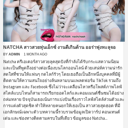
NATCHA สาวสวยหุ่นเอ็กซ์ งานดีเกินต้าน ออร่าพุ่งทะลุจอ
BY
ADMIN
1 MONTH AGO
Natcha ครีเอเตอร์สาวสวยลุคสุดปังที่กำลังได้รับกระแสความนิยม
และเป็นที่พูดถึงอย่างต่อเนื่องบนโลกออนไลน์ ด้วยเสน่ห์ความน่ารัก
สดใสที่ชวนให้แฟนๆ กดไลก์รัวๆ โดยเธอถือเป็นอีกหนึ่งบุคคลที่มีผู้
ติดตามให้ความสนใจอย่างล้นหลามบนแพลตฟอร์ม TikTok รวมถึง
Instagram และ Facebook ซึ่งไม่ว่าจะเคลื่อนไหวหรือโพสต์ภาพไลฟ์
สไตล์แบบไหนก็สามารถเรียกยอดไลก์และคอมเมนต์ชื่นชมได้อย่าง
ถล่มทลาย ปัจจุบันเธอเน้นการแบ่งปันเรื่องราวไลฟ์สไตล์ส่วนตัวและ
การแต่งตัวสุดชิค ทำให้หลายคนยกให้เธอเป็น สาวสวยสุดฮอต ที่มี
เอกลักษณ์เฉพาะตัว บทความนี้รวบรวมข้อมูลเปิดวาร์ป คอนเทนต์
เด่น และช่องทางติดตามครบในที่เดียว ข้อมูลของ Natcha...