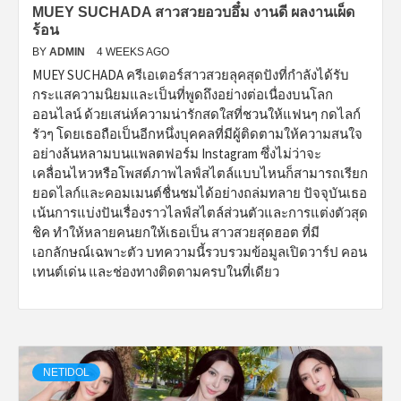
MUEY SUCHADA สาวสวยอวบอึ๋ม งานดี ผลงานเผ็ด
ร้อน
BY
ADMIN
4 WEEKS AGO
MUEY SUCHADA ครีเอเตอร์สาวสวยลุคสุดปังที่กำลังได้รับ
กระแสความนิยมและเป็นที่พูดถึงอย่างต่อเนื่องบนโลก
ออนไลน์ ด้วยเสน่ห์ความน่ารักสดใสที่ชวนให้แฟนๆ กดไลก์
รัวๆ โดยเธอถือเป็นอีกหนึ่งบุคคลที่มีผู้ติดตามให้ความสนใจ
อย่างล้นหลามบนแพลตฟอร์ม Instagram ซึ่งไม่ว่าจะ
เคลื่อนไหวหรือโพสต์ภาพไลฟ์สไตล์แบบไหนก็สามารถเรียก
ยอดไลก์และคอมเมนต์ชื่นชมได้อย่างถล่มทลาย ปัจจุบันเธอ
เน้นการแบ่งปันเรื่องราวไลฟ์สไตล์ส่วนตัวและการแต่งตัวสุด
ชิค ทำให้หลายคนยกให้เธอเป็น สาวสวยสุดฮอต ที่มี
เอกลักษณ์เฉพาะตัว บทความนี้รวบรวมข้อมูลเปิดวาร์ป คอน
เทนต์เด่น และช่องทางติดตามครบในที่เดียว
NETIDOL