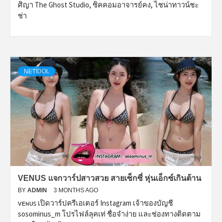
ศิญา The Ghost Studio, ซิคคอมอาจารย์คง, ไชน่าทาวน์ชะ
ช่า
NETIDOL
VENUS แจกวาร์ปสาวสวย สายเซ็กซี่ หุ่นเอ็กซ์เกินต้าน
BY
ADMIN
3 MONTHS AGO
ᴠᴇɴᴜꜱ เปิดวาร์ปครีเอเตอร์ Instagram เจ้าของบัญชี
sosominus_m โปรไฟล์ลุคเท่ ชื่อจำง่าย และช่องทางติดตาม