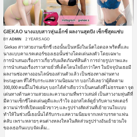
GIEKAO นางแบบสาวหุ่นเอ็กซ์ ผลงานสุดปัง เซ็กซี่สุดแซ่บ
BY
ADMIN
2 YEARS AGO
Giekao สาวสวยงานเซ็กซี่ เธอนั้นเป็นหนึ่งในเน็ตไอดอล พริตตี้และ
นางแบบคาแรคเตอร์ของเธอนั้นช่างโดดเด่นลงตัว โดยเฉพาะ
การนำเสนอเรื่องราวเกี่ยวกับผลิตภัณฑ์สินค้า การถ่ายรูปภาพและ
การนำเสนอเรื่องราวสายยั่วที่เด็ดโดนใจยิ่งกว่าใคร ในปัจจุบันเธอมี
ผลงานช่องทางออนไลน์ของส่วนตัวแล้ว เป็นช่องทางผ่านทาง
Instagram ที่ได้รับกระแสความนิยมมาก บอกได้เลยว่าผู้ติดตาม
300,000 คนนี้ไม่ใช่เล่นๆ บอกได้คำเดียวว่าเป็นคนดังที่ไม่ธรรมดา จุด
เด่นทางด้านความสวยและความงามที่พราวเสน่ห์ เป็นสาวงามหุ่นดีที่
มีความเซ็กซี่โดดเด่นดูดีและเร้าใจ ออกสไตล์ดูยั่วกับคาแรคเตอร์
ความน่ารักที่เปิดเผยผิวขาวๆ และรูปร่างสัดส่วนที่เย้ายวนใจแบบ
ทำให้ในช่วงนี้เธอนั้นได้รับกระแสความนิยมจากเหล่าบรรดาแฟน
คลับ เพราะหลายๆ คนต่างหลงใหลในสัดส่วนรูปร่างอันเย้ายวนใจ
ของเธอกันแบบจัดเต็ม...