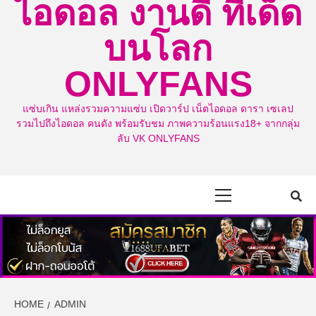
ไอดอล งานดี ทีเด็ด
บนโลก
ONLYFANS
แซ่บเกิน แหล่งรวมความแซ่บ เปิดวาร์ป เน็ตไอดอล ดารา เซเลป
รวมไปถึงไอดอล คนดัง พร้อมรับชม ภาพความร้อนแรง18+ จากกลุ่ม
ลับ VK ONLYFANS
Primary
Menu
HOME
ADMIN