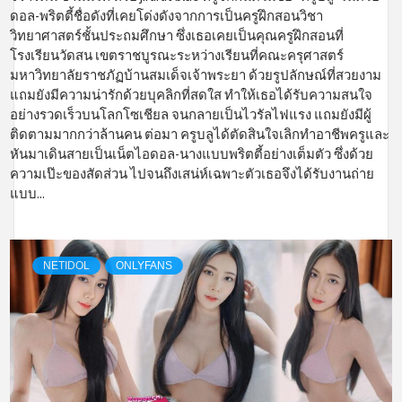
ดอล-พริตตี้ชื่อดังที่เคยโด่งดังจากการเป็นครูฝึกสอนวิชา
วิทยาศาสตร์ชั้นประถมศึกษา ซึ่งเธอเคยเป็นคุณครูฝึกสอนที่
โรงเรียนวัดสน เขตราชบูรณะระหว่างเรียนที่คณะครุศาสตร์
มหาวิทยาลัยราชภัฏบ้านสมเด็จเจ้าพระยา ด้วยรูปลักษณ์ที่สวยงาม
แถมยังมีความน่ารักด้วยบุคลิกที่สดใส ทำให้เธอได้รับความสนใจ
อย่างรวดเร็วบนโลกโซเชียล จนกลายเป็นไวรัลไฟแรง แถมยังมีผู้
ติดตามมากกว่าล้านคน ต่อมา ครูบลูได้ตัดสินใจเลิกทำอาชีพครูและ
หันมาเดินสายเป็นเน็ตไอดอล-นางแบบพริตตี้อย่างเต็มตัว ซึ่งด้วย
ความเป๊ะของสัดส่วน ไปจนถึงเสน่ห์เฉพาะตัวเธอจึงได้รับงานถ่าย
แบบ...
NETIDOL
ONLYFANS