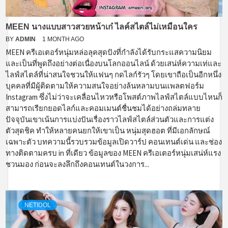
MEEN นางแบบสาวสวยหน้าเก๋ ไลค์สไตล์ไม่เหมือนใคร
BY
ADMIN
1 MONTH AGO
MEEN ครีเอเตอร์หนุ่มหล่อลุคสุดปังที่กำลังได้รับกระแสความนิยม
และเป็นที่พูดถึงอย่างต่อเนื่องบนโลกออนไลน์ ด้วยเสน่ห์ความเท่และ
ไลฟ์สไตล์ที่น่าสนใจชวนให้แฟนๆ กดไลก์รัวๆ โดยเขาถือเป็นอีกหนึ่ง
บุคคลที่มีผู้ติดตามให้ความสนใจอย่างล้นหลามบนแพลตฟอร์ม
Instagram ซึ่งไม่ว่าจะเคลื่อนไหวหรือโพสต์ภาพไลฟ์สไตล์แบบไหนก็
สามารถเรียกยอดไลก์และคอมเมนต์ชื่นชมได้อย่างถล่มทลาย
ปัจจุบันเขาเน้นการแบ่งปันเรื่องราวไลฟ์สไตล์ส่วนตัวและการแต่ง
ตัวสุดชิค ทำให้หลายคนยกให้เขาเป็น หนุ่มสุดฮอต ที่มีเอกลักษณ์
เฉพาะตัว บทความนี้รวบรวมข้อมูลเปิดวาร์ป คอนเทนต์เด่น และช่อง
ทางติดตามครบ in ที่เดียว ข้อมูลของ MEEN ครีเอเตอร์หนุ่มเสน่ห์แรง
ชวนมอง ก่อนจะลงลึกถึงคอนเทนต์ในวงการ...
NETIDOL