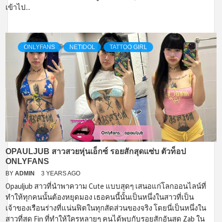
เข้าไป...
ONLYFANS
NETIDOL
TATTOO GIRL
OPAULJUB สาวสวยหุ่นเอ็กซ์ รอยสักสุดแซ่บ ตัวท็อป
ONLYFANS
BY
ADMIN
3 YEARS AGO
Opauljub สาวที่นำพาความ Cute แบบสุดๆ เสนอแก่โลกออนไลน์ที่
ทำให้ทุกคนนั้นต้องหยุดมอง เธอคนนี้นั้นเป็นหนึ่งในสาวที่เป็น
เจ้าของเรือนร่างที่แน่นฟิตในทุกสัดส่วนของจริง โดยนี่เป็นหนึ่งใน
สาวที่สุด Fin ที่ทำให้ใครหลายๆ คนได้พบกับรอยสักอันสุด Zab ใน