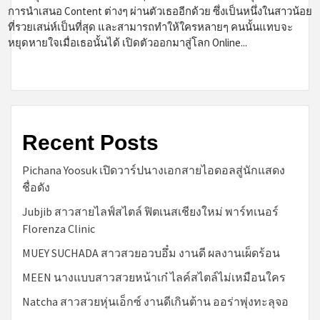
การนำเสนอ Content ต่างๆ ผ่านตัวเธออีกด้วย ซึ่งเป็นหนึ่งในสาวน้อย
ที่รวยเสน่ห์เป็นที่สุด และสามารถทำให้ใครหลายๆ คนนั้นแทบจะ
หยุดหายใจเมื่อเธอนั้นได้ เปิดตัวออกมาสู่โลก Online...
Recent Posts
Pichana Yoosuk เปิดวาร์ปนางเอกสายไอดอลสู่นักแสดง
ชื่อดัง
Jubjib สาวสายไลฟ์สไตล์ ฟิตเนสเชียงใหม่ พาร์ทเนอร์
Florenza Clinic
MUEY SUCHADA สาวสวยอวบอึ๋ม งานดี ผลงานเผ็ดร้อน
MEEN นางแบบสาวสวยหน้าเก๋ ไลค์สไตล์ไม่เหมือนใคร
Natcha สาวสวยหุ่นเอ็กซ์ งานดีเกินต้าน ออร่าพุ่งทะลุจอ