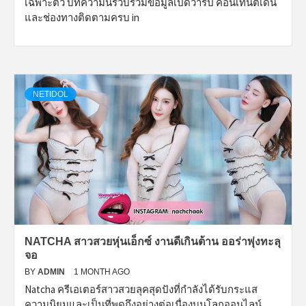
เฉพาะตัว บทความนี้รวบรวมข้อมูลเปิดวาร์ป คอนเทนต์เด่น
และช่องทางติดตามครบ in
NETIDOL
NATCHA สาวสวยหุ่นเอ็กซ์ งานดีเกินต้าน ออร่าพุ่งทะลุ
จอ
BY
ADMIN
1 MONTH AGO
Natcha ครีเอเตอร์สาวสวยลุคสุดปังที่กำลังได้รับกระแส
ความนิยมและเป็นที่พูดถึงอย่างต่อเนื่องบนโลกออนไลน์