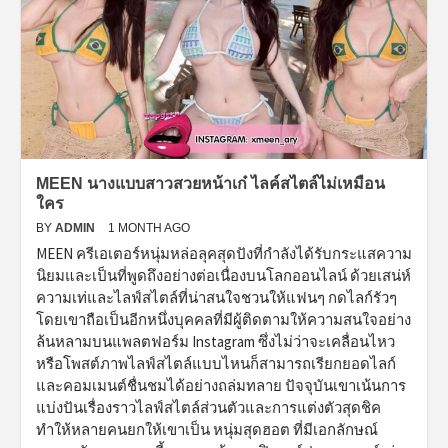
MEEN นางแบบสาวสวยหน้าเก๋ ไลค์สไตล์ไม่เหมือน
ใคร
BY
ADMIN
1 MONTH AGO
MEEN ครีเอเตอร์หนุ่มหล่อลุคสุดปังที่กำลังได้รับกระแสความ
นิยมและเป็นที่พูดถึงอย่างต่อเนื่องบนโลกออนไลน์ ด้วยเสน่ห์
ความเท่และไลฟ์สไตล์ที่น่าสนใจชวนให้แฟนๆ กดไลก์รัวๆ
โดยเขาถือเป็นอีกหนึ่งบุคคลที่มีผู้ติดตามให้ความสนใจอย่าง
ล้นหลามบนแพลตฟอร์ม Instagram ซึ่งไม่ว่าจะเคลื่อนไหว
หรือโพสต์ภาพไลฟ์สไตล์แบบไหนก็สามารถเรียกยอดไลก์
และคอมเมนต์ชื่นชมได้อย่างถล่มทลาย ปัจจุบันเขาเน้นการ
แบ่งปันเรื่องราวไลฟ์สไตล์ส่วนตัวและการแต่งตัวสุดชิค
ทำให้หลายคนยกให้เขาเป็น หนุ่มสุดฮอต ที่มีเอกลักษณ์