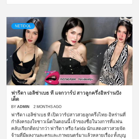
NETIDOL
ฟารีดา เอลิซ่าเบธ ที แจกวาร์ป สาวลูกครึ่งอิหร่านปัง
เด็ด
BY
ADMIN
2 MONTHS AGO
ฟารีดา เอลิซ่าเบธ ที เปิดวาร์ปสาวสวยลูกครึ่งไทย-อิหร่านที่
กำลังครองใจชาวเน็ตในตอนนี้ เจ้าของชื่อในวงการที่แฟน
คลับเรียกติดปากว่า ฟาริดา หรือ farida นักแสดงสาวสวยจัด
จ้านที่มีผลงานละครและภาพยนตร์มาแล้วหลายเรื่อง ทั้งบุญ