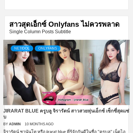
สาวสุดเอ็กซ์ Onlyfans ไม่ควรพลาด
Single Column Posts Subtitle
NETIDOL
ONLYFANS
JIRARAT BLUE ครูบลู จิรารัตน์ สาวสวยหุ่นเอ็กซ์ เซ็กซี่สุดแซ่
บ
BY
ADMIN
10 MONTHS AGO
จิรารัตน์ ชานันโท หรือ jirarat blue ที่รู้จักกันดีในชื่อ "ครูบลู" เน็ตไอ