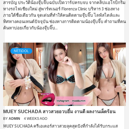
สารบัญ ประวัติน้องจุ๊บจิ๊บฉบับเปิดวาร์ปครบจบ จากคลิปแอโรบิกริม
ทางรถไฟเชียงใหม่ สู่พาร์ทเนอร์ Florenza Clinic บริหาร 3 ช่องทาง
ภายใต้ชื่อเดียวกัน จุดเด่นที่ทำให้คนติดตามจุ๊บจิ๊บ ไลฟ์สไตล์และ
ทิศทางคอนเทนต์ปัจจุบัน ช่องทางการติดตามน้องจุ๊บจิ๊บ คำถามที่คน
ค้นหาบ่อยเกี่ยวกับน้องจุ๊บจิ๊บ...
NETIDOL
MUEY SUCHADA สาวสวยอวบอึ๋ม งานดี ผลงานเผ็ดร้อน
BY
ADMIN
4 WEEKS AGO
MUEY SUCHADA ครีเอเตอร์สาวสวยลุคสุดปังที่กำลังได้รับกระแส