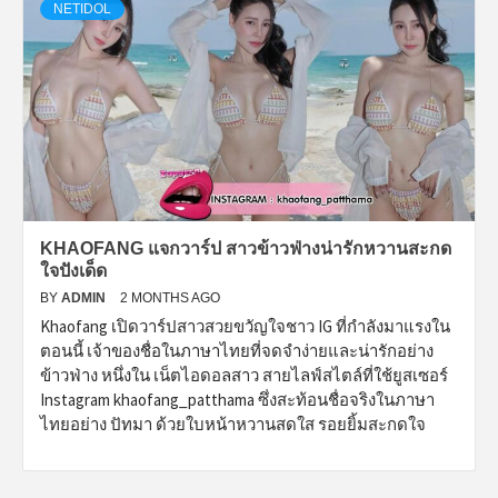
NETIDOL
KHAOFANG แจกวาร์ป สาวข้าวฟ่างน่ารักหวานสะกด
ใจปังเด็ด
BY
ADMIN
2 MONTHS AGO
Khaofang เปิดวาร์ปสาวสวยขวัญใจชาว IG ที่กำลังมาแรงใน
ตอนนี้ เจ้าของชื่อในภาษาไทยที่จดจำง่ายและน่ารักอย่าง
ข้าวฟ่าง หนึ่งใน เน็ตไอดอลสาว สายไลฟ์สไตล์ที่ใช้ยูสเซอร์
Instagram khaofang_patthama ซึ่งสะท้อนชื่อจริงในภาษา
ไทยอย่าง ปัทมา ด้วยใบหน้าหวานสดใส รอยยิ้มสะกดใจ