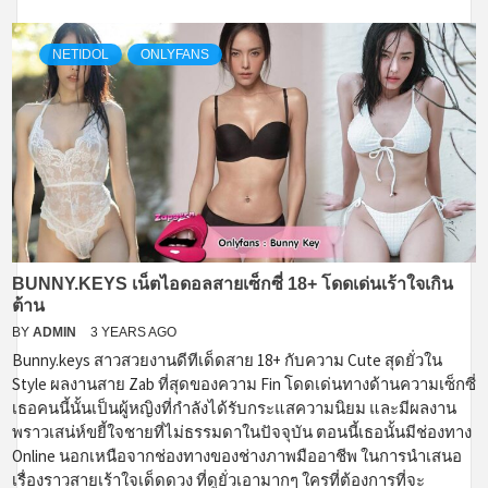
NETIDOL
ONLYFANS
BUNNY.KEYS เน็ตไอดอลสายเซ็กซี่ 18+ โดดเด่นเร้าใจเกิน
ต้าน
BY
ADMIN
3 YEARS AGO
Bunny.keys สาวสวยงานดีทีเด็ดสาย 18+ กับความ Cute สุดยั่วใน
Style ผลงานสาย Zab ที่สุดของความ Fin โดดเด่นทางด้านความเซ็กซี่
เธอคนนี้นั้นเป็นผู้หญิงที่กำลังได้รับกระแสความนิยม และมีผลงาน
พราวเสน่ห์ขยี้ใจชายที่ไม่ธรรมดาในปัจจุบัน ตอนนี้เธอนั้นมีช่องทาง
Online นอกเหนือจากช่องทางของช่างภาพมืออาชีพ ในการนำเสนอ
เรื่องราวสายเร้าใจเด็ดดวง ที่ดูยั่วเอามากๆ ใครที่ต้องการที่จะ