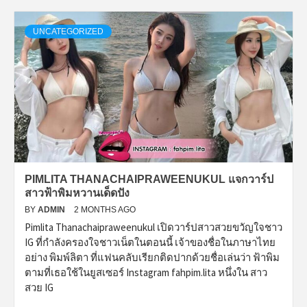
UNCATEGORIZED
PIMLITA THANACHAIPRAWEENUKUL แจกวาร์ป
สาวฟ้าพิมหวานเด็ดปัง
BY
ADMIN
2 MONTHS AGO
Pimlita Thanachaipraweenukul เปิดวาร์ปสาวสวยขวัญใจชาว
IG ที่กำลังครองใจชาวเน็ตในตอนนี้ เจ้าของชื่อในภาษาไทย
อย่าง พิมพ์ลิตา ที่แฟนคลับเรียกติดปากด้วยชื่อเล่นว่า ฟ้าพิม
ตามที่เธอใช้ในยูสเซอร์ Instagram fahpim.lita หนึ่งใน สาว
สวย IG