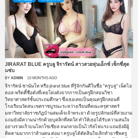
JIRARAT BLUE ครูบลู จิรารัตน์ สาวสวยหุ่นเอ็กซ์ เซ็กซี่สุด
แซ่บ
BY
ADMIN
10 MONTHS AGO
จิรารัตน์ ชานันโท หรือ jirarat blue ที่รู้จักกันดีในชื่อ "ครูบลู" เน็ตไอ
ดอล-พริตตี้ชื่อดังที่เคยโด่งดังจากการเป็นครูฝึกสอนวิชา
วิทยาศาสตร์ชั้นประถมศึกษา ซึ่งเธอเคยเป็นคุณครูฝึกสอนที่
โรงเรียนวัดสน เขตราชบูรณะระหว่างเรียนที่คณะครุศาสตร์
มหาวิทยาลัยราชภัฏบ้านสมเด็จเจ้าพระยา ด้วยรูปลักษณ์ที่สวยงาม
แถมยังมีความน่ารักด้วยบุคลิกที่สดใส ทำให้เธอได้รับความสนใจ
อย่างรวดเร็วบนโลกโซเชียล จนกลายเป็นไวรัลไฟแรง แถมยังมีผู้
ติดตามมากกว่าล้านคน ต่อมา ครูบลูได้ตัดสินใจเลิกทำอาชีพครู