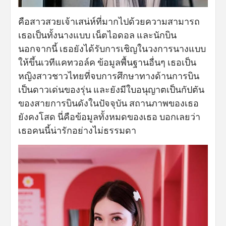
คือสาวสวยเจ้าเสน่ห์ที่มากไปด้วยความสามารถ
เธอเป็นทั้งนางแบบ เน็ตไอดอล และนักบิน
นอกจากนี้ เธอยังได้รับการเชิญในวงการนางแบบ
ให้ขึ้นเวทีแคทวอล์ค ข้อมูลพื้นฐานอื่นๆ เธอเป็น
หญิงสาวชาวไทยที่จบการศึกษาทางด้านการบิน
เป็นดาวเด่นของรุ่น และยังมีใบอนุญาตเป็นกัปตัน
ของสายการบินดังในปัจจุบัน สถานภาพของเธอ
ยังคงโสด นี่คือข้อมูลทั้งหมดของเธอ บอกเลยว่า
เธอคนนี้น่ารักอย่างไม่ธรรมดา