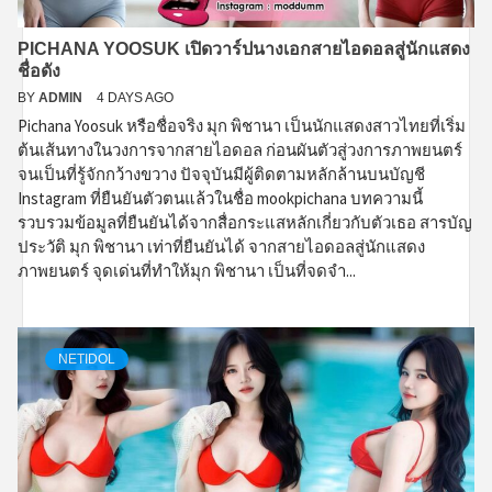
PICHANA YOOSUK เปิดวาร์ปนางเอกสายไอดอลสู่นักแสดง
ชื่อดัง
BY
ADMIN
4 DAYS AGO
Pichana Yoosuk หรือชื่อจริง มุก พิชานา เป็นนักแสดงสาวไทยที่เริ่ม
ต้นเส้นทางในวงการจากสายไอดอล ก่อนผันตัวสู่วงการภาพยนตร์
จนเป็นที่รู้จักกว้างขวาง ปัจจุบันมีผู้ติดตามหลักล้านบนบัญชี
Instagram ที่ยืนยันตัวตนแล้วในชื่อ mookpichana บทความนี้
รวบรวมข้อมูลที่ยืนยันได้จากสื่อกระแสหลักเกี่ยวกับตัวเธอ สารบัญ
ประวัติ มุก พิชานา เท่าที่ยืนยันได้ จากสายไอดอลสู่นักแสดง
ภาพยนตร์ จุดเด่นที่ทำให้มุก พิชานา เป็นที่จดจำ...
NETIDOL