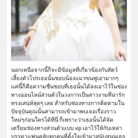
นอกเหนือจากนี้ก็จะมีข้อมูลที่เกี่ยวข้องกับสัตว์
เลี้ยงตัวโปรเธอนั้นชอบน้องแมวขนฟูเอามากๆ
แค่นี้ก็คือความชื่นชอบที่เธอนั้นได้ลงเอาไว้ในช่อง
ทางออนไลน์ส่วนตัวในวงการเป็นสาวงามที่น่ารัก
ทรงเสน่ห์สุดๆ เลย สำหรับช่องทางการติดตามใน
ปัจจุบันคุณนั้นสามารถเข้ามาพบเจอเรื่องราว
ใหม่ๆก่อนใครได้ที่นี่ ก็เพราะว่าเธอนั้นได้จัด
เตรียมช่องทางส่วนตัวแบบ vip เอาไว้ให้กับเหล่า
บรรดาแฟนคลับทุกคนที่ตั้งใจเข้ามาสนับสนุนเธอ