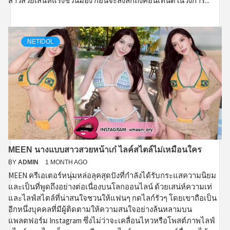
สาวสวยเสน่ห์แรงชวนมอง ก่อนจะลงลึกถึงคอนเทนต์ในวงการ...
NETIDOL
MEEN นางแบบสาวสวยหน้าเก๋ ไลค์สไตล์ไม่เหมือนใคร
BY
ADMIN
1 MONTH AGO
MEEN ครีเอเตอร์หนุ่มหล่อลุคสุดปังที่กำลังได้รับกระแสความนิยม
และเป็นที่พูดถึงอย่างต่อเนื่องบนโลกออนไลน์ ด้วยเสน่ห์ความเท่
และไลฟ์สไตล์ที่น่าสนใจชวนให้แฟนๆ กดไลก์รัวๆ โดยเขาถือเป็น
อีกหนึ่งบุคคลที่มีผู้ติดตามให้ความสนใจอย่างล้นหลามบน
แพลตฟอร์ม Instagram ซึ่งไม่ว่าจะเคลื่อนไหวหรือโพสต์ภาพไลฟ์