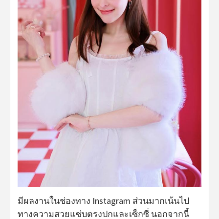
มีผลงานในช่องทาง Instagram ส่วนมากเน้นไป
ทางความสวยแซ่บตรงปกและเซ็กซี่ นอกจากนี้