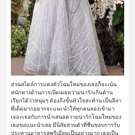
ส่วนสไตล์การแต่งตัวโฉมใหม่ของเธอก็จะเน้น
หนักทางด้านการเปิดเผยความน่ารักเกินต้าน
เรียกได้ว่าหนุ่มๆ ต้องถึงขั้นหัวใจสะท้าน เป็นลีลา
ที่เด็ดมากอยากจะแนะนำให้ทุกคนลองเข้ามา
เจอะเจอกับการนำเสนอความน่ารักโฉมใหม่ของ
เธอขอแนะนำเลย มีนิสัยส่วนตัวที่ชื่นชอบการรับ
ประทานอาหารสุพรีเมี่ยมเป็นอย่างมาก เธอเป็น