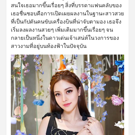
สนใจเธอมากขึ้นเรื่อยๆ สิ่งที่บรรดาแฟนคลับของ
เธอชื่นชอบคือการเปิดเผยผลงานในฐานะสาวสวย
ที่เป็นกัปตันคนขับเครื่องบินที่น่าจับตามอง เธอจึง
เริ่มลงผลงานสวยๆ เพิ่มเติมมากขึ้นเรื่อยๆ จน
กลายเป็นหนึ่งในดาวเด่นเจ้าเสน่ห์ในวงการของ
สาวงามที่อยู่บนท้องฟ้าในปัจจุบัน