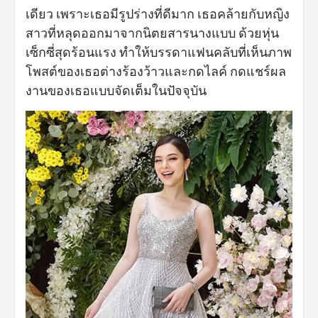
เดียว เพราะเธอมีรูปร่างที่ดีมาก เธอคล้ายกับหญิง
สาวที่หลุดออกมาจากนิตยสารนางแบบ ด้วยหุ่น
เซ็กซี่สุดร้อนแรง ทำให้บรรดาแฟนคลับที่เห็นภาพ
โพสต์ของเธอต่างร้องว้าวและกดไลค์ กดแชร์ผล
งานของเธอแบบจัดเต็มในปัจจุบัน