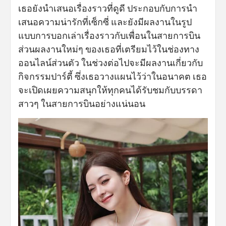
เธอยังนำเสนอเรื่องราวที่ดูดี ประกอบกับการนำ
เสนอความน่ารักที่เซ็กซี่ และยังมีผลงานในรูป
แบบการบอกเล่าเรื่องราวกับเพื่อนในสายการบิน
ส่วนผลงานใหม่ๆ ของเธอที่เตรียมไว้ในช่องทาง
ออนไลน์ส่วนตัว ในช่วงต่อไปจะมีผลงานเกี่ยวกับ
กิจกรรมปาร์ตี้ ซึ่งเธอวางแผนไว้ว่าในอนาคต เธอ
จะเปิดเผยความสนุกให้ทุกคนได้รับชมกับบรรดา
สาวๆ ในสายการบินอย่างแน่นอน