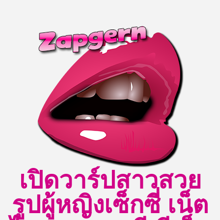
Skip
to
content
เปิดวาร์ปสาวสวย
รูปผู้หญิงเซ็กซี่ เน็ต