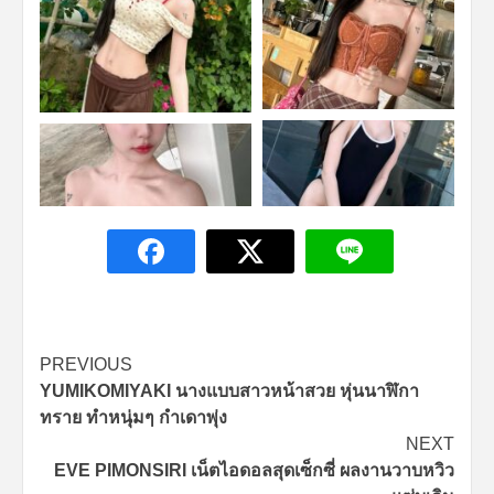
Continue
PREVIOUS
YUMIKOMIYAKI นางแบบสาวหน้าสวย หุ่นนาฬิกา
Reading
ทราย ทำหนุ่มๆ กำเดาพุ่ง
NEXT
EVE PIMONSIRI เน็ตไอดอลสุดเซ็กซี่ ผลงานวาบหวิว