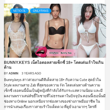
NETIDOL
ONLYFANS
BUNNY.KEYS เน็ตไอดอลสายเซ็กซี่ 18+ โดดเด่นเร้าใจเกิน
ต้าน
BY
ADMIN
3 YEARS AGO
Bunny.keys สาวสวยงานดีทีเด็ดสาย 18+ กับความ Cute สุดยั่วใน
Style ผลงานสาย Zab ที่สุดของความ Fin โดดเด่นทางด้านความ
เซ็กซี่ เธอคนนี้นั้นเป็นผู้หญิงที่กำลังได้รับกระแสความนิยม และมี
ผลงานพราวเสน่ห์ขยี้ใจชายที่ไม่ธรรมดาในปัจจุบัน ตอนนี้เธอนั้นมี
ช่องทาง Online นอกเหนือจากช่องทางของช่างภาพมืออาชีพ ใน
การนำเสนอเรื่องราวสายเร้าใจเด็ดดวง ที่ดูยั่วเอามากๆ ใครที่