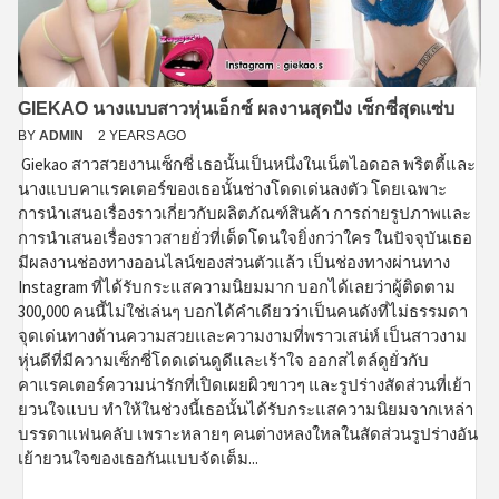
GIEKAO นางแบบสาวหุ่นเอ็กซ์ ผลงานสุดปัง เซ็กซี่สุดแซ่บ
BY
ADMIN
2 YEARS AGO
Giekao สาวสวยงานเซ็กซี่ เธอนั้นเป็นหนึ่งในเน็ตไอดอล พริตตี้และ
นางแบบคาแรคเตอร์ของเธอนั้นช่างโดดเด่นลงตัว โดยเฉพาะ
การนำเสนอเรื่องราวเกี่ยวกับผลิตภัณฑ์สินค้า การถ่ายรูปภาพและ
การนำเสนอเรื่องราวสายยั่วที่เด็ดโดนใจยิ่งกว่าใคร ในปัจจุบันเธอ
มีผลงานช่องทางออนไลน์ของส่วนตัวแล้ว เป็นช่องทางผ่านทาง
Instagram ที่ได้รับกระแสความนิยมมาก บอกได้เลยว่าผู้ติดตาม
300,000 คนนี้ไม่ใช่เล่นๆ บอกได้คำเดียวว่าเป็นคนดังที่ไม่ธรรมดา
จุดเด่นทางด้านความสวยและความงามที่พราวเสน่ห์ เป็นสาวงาม
หุ่นดีที่มีความเซ็กซี่โดดเด่นดูดีและเร้าใจ ออกสไตล์ดูยั่วกับ
คาแรคเตอร์ความน่ารักที่เปิดเผยผิวขาวๆ และรูปร่างสัดส่วนที่เย้า
ยวนใจแบบ ทำให้ในช่วงนี้เธอนั้นได้รับกระแสความนิยมจากเหล่า
บรรดาแฟนคลับ เพราะหลายๆ คนต่างหลงใหลในสัดส่วนรูปร่างอัน
เย้ายวนใจของเธอกันแบบจัดเต็ม...