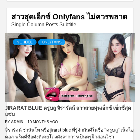
สาวสุดเอ็กซ์ Onlyfans ไม่ควรพลาด
Single Column Posts Subtitle
NETIDOL
ONLYFANS
JIRARAT BLUE ครูบลู จิรารัตน์ สาวสวยหุ่นเอ็กซ์ เซ็กซี่สุด
แซ่บ
BY
ADMIN
10 MONTHS AGO
จิรารัตน์ ชานันโท หรือ jirarat blue ที่รู้จักกันดีในชื่อ "ครูบลู" เน็ตไอ
ดอล-พริตตี้ชื่อดังที่เคยโด่งดังจากการเป็นครูฝึกสอนวิชา