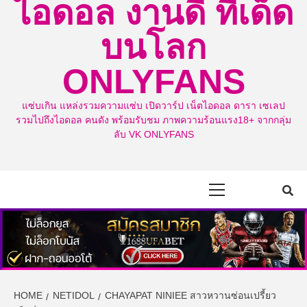
ไอดอล งานดี ทีเด็ด
บนโลก
ONLYFANS
แซ่บเกิน แหล่งรวมความแซ่บ เปิดวาร์ป เน็ตไอดอล ดารา เซเลป
รวมไปถึงไอดอล คนดัง พร้อมรับชม ภาพความร้อนแรง18+ จากกลุ่ม
ลับ VK ONLYFANS
Primary
Menu
HOME
NETIDOL
CHAYAPAT NINIEE สาวหวานซ่อนเปรี้ยว