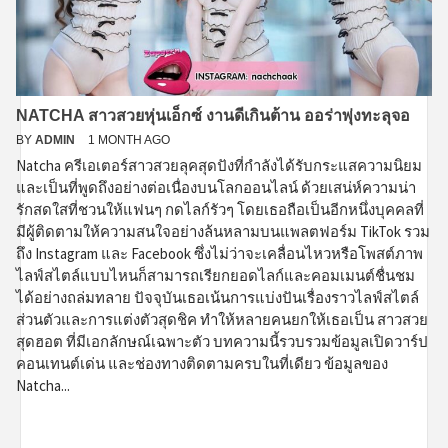
NATCHA สาวสวยหุ่นเอ็กซ์ งานดีเกินต้าน ออร่าพุ่งทะลุจอ
BY
ADMIN
1 MONTH AGO
Natcha ครีเอเตอร์สาวสวยลุคสุดปังที่กำลังได้รับกระแสความนิยม
และเป็นที่พูดถึงอย่างต่อเนื่องบนโลกออนไลน์ ด้วยเสน่ห์ความน่า
รักสดใสที่ชวนให้แฟนๆ กดไลก์รัวๆ โดยเธอถือเป็นอีกหนึ่งบุคคลที่
มีผู้ติดตามให้ความสนใจอย่างล้นหลามบนแพลตฟอร์ม TikTok รวม
ถึง Instagram และ Facebook ซึ่งไม่ว่าจะเคลื่อนไหวหรือโพสต์ภาพ
ไลฟ์สไตล์แบบไหนก็สามารถเรียกยอดไลก์และคอมเมนต์ชื่นชม
ได้อย่างถล่มทลาย ปัจจุบันเธอเน้นการแบ่งปันเรื่องราวไลฟ์สไตล์
ส่วนตัวและการแต่งตัวสุดชิค ทำให้หลายคนยกให้เธอเป็น สาวสวย
สุดฮอต ที่มีเอกลักษณ์เฉพาะตัว บทความนี้รวบรวมข้อมูลเปิดวาร์ป
คอนเทนต์เด่น และช่องทางติดตามครบในที่เดียว ข้อมูลของ
Natcha...