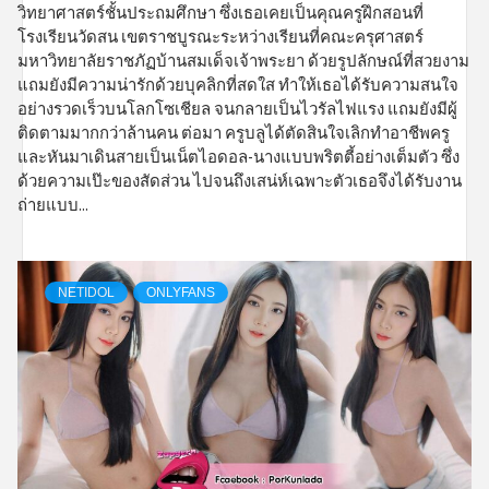
วิทยาศาสตร์ชั้นประถมศึกษา ซึ่งเธอเคยเป็นคุณครูฝึกสอนที่
โรงเรียนวัดสน เขตราชบูรณะระหว่างเรียนที่คณะครุศาสตร์
มหาวิทยาลัยราชภัฏบ้านสมเด็จเจ้าพระยา ด้วยรูปลักษณ์ที่สวยงาม
แถมยังมีความน่ารักด้วยบุคลิกที่สดใส ทำให้เธอได้รับความสนใจ
อย่างรวดเร็วบนโลกโซเชียล จนกลายเป็นไวรัลไฟแรง แถมยังมีผู้
ติดตามมากกว่าล้านคน ต่อมา ครูบลูได้ตัดสินใจเลิกทำอาชีพครู
และหันมาเดินสายเป็นเน็ตไอดอล-นางแบบพริตตี้อย่างเต็มตัว ซึ่ง
ด้วยความเป๊ะของสัดส่วน ไปจนถึงเสน่ห์เฉพาะตัวเธอจึงได้รับงาน
ถ่ายแบบ...
NETIDOL
ONLYFANS