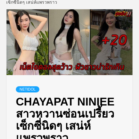
เซ็กซี่นิดๆ เสน่ห์แพรวพราว
NETIDOL
CHAYAPAT NINIEE
สาวหวานซ่อนเปรี้ยว
เซ็กซี่นิดๆ เสน่ห์
แพรวพราว