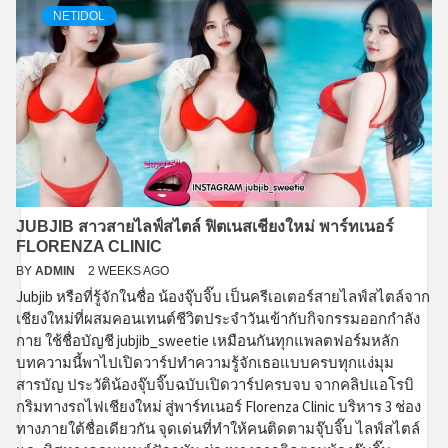
NETIDOL
JUBJIB สาวสายไลฟ์สไตล์ ฟิตเนสเชียงใหม่ พาร์ทเนอร์
FLORENZA CLINIC
BY
ADMIN
2 WEEKS AGO
Jubjib หรือที่รู้จักในชื่อ น้องจุ๊บจิ๊บ เป็นครีเอเตอร์สายไลฟ์สไตล์จาก
เชียงใหม่ที่ผสมคอนเทนต์ชีวิตประจำวันเข้ากับกิจกรรมออกกำลัง
กาย ใช้ชื่อบัญชี jubjib_sweetie เหมือนกันทุกแพลตฟอร์มหลัก
บทความนี้พาไปเปิดวาร์ปทำความรู้จักเธอแบบครบทุกแง่มุม
สารบัญ ประวัติน้องจุ๊บจิ๊บฉบับเปิดวาร์ปครบจบ จากคลิปแอโรบิ
กริมทางรถไฟเชียงใหม่ สู่พาร์ทเนอร์ Florenza Clinic บริหาร 3 ช่อง
ทางภายใต้ชื่อเดียวกัน จุดเด่นที่ทำให้คนติดตามจุ๊บจิ๊บ ไลฟ์สไตล์