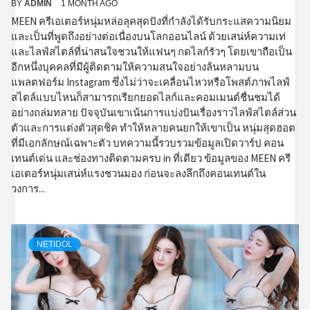
BY
ADMIN
1 MONTH AGO
MEEN ครีเอเตอร์หนุ่มหล่อลุคสุดปังที่กำลังได้รับกระแสความนิยม
และเป็นที่พูดถึงอย่างต่อเนื่องบนโลกออนไลน์ ด้วยเสน่ห์ความเท่
และไลฟ์สไตล์ที่น่าสนใจชวนให้แฟนๆ กดไลก์รัวๆ โดยเขาถือเป็น
อีกหนึ่งบุคคลที่มีผู้ติดตามให้ความสนใจอย่างล้นหลามบน
แพลตฟอร์ม Instagram ซึ่งไม่ว่าจะเคลื่อนไหวหรือโพสต์ภาพไลฟ์
สไตล์แบบไหนก็สามารถเรียกยอดไลก์และคอมเมนต์ชื่นชมได้
อย่างถล่มทลาย ปัจจุบันเขาเน้นการแบ่งปันเรื่องราวไลฟ์สไตล์ส่วน
ตัวและการแต่งตัวสุดชิค ทำให้หลายคนยกให้เขาเป็น หนุ่มสุดฮอต
ที่มีเอกลักษณ์เฉพาะตัว บทความนี้รวบรวมข้อมูลเปิดวาร์ป คอน
เทนต์เด่น และช่องทางติดตามครบ in ที่เดียว ข้อมูลของ MEEN ครี
เอเตอร์หนุ่มเสน่ห์แรงชวนมอง ก่อนจะลงลึกถึงคอนเทนต์ใน
วงการ...
NETIDOL