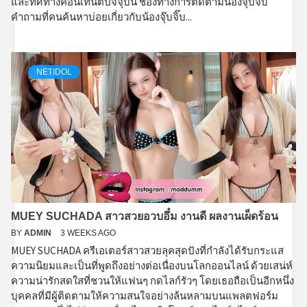
และทิศทางคอนเทนต์ปัจจุบัน ช่องทางการติดตามน้องจุ๊บจิ๊บ
คำถามที่คนค้นหาบ่อยเกี่ยวกับน้องจุ๊บจิ๊บ...
NETIDOL
MUEY SUCHADA สาวสวยอวบอึ๋ม งานดี ผลงานเผ็ดร้อน
BY
ADMIN
3 WEEKS AGO
MUEY SUCHADA ครีเอเตอร์สาวสวยลุคสุดปังที่กำลังได้รับกระแส
ความนิยมและเป็นที่พูดถึงอย่างต่อเนื่องบนโลกออนไลน์ ด้วยเสน่ห์
ความน่ารักสดใสที่ชวนให้แฟนๆ กดไลก์รัวๆ โดยเธอถือเป็นอีกหนึ่ง
บุคคลที่มีผู้ติดตามให้ความสนใจอย่างล้นหลามบนแพลตฟอร์ม