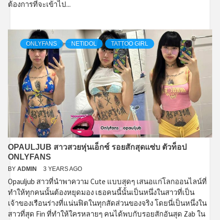
ต้องการที่จะเข้าไป...
ONLYFANS
NETIDOL
TATTOO GIRL
OPAULJUB สาวสวยหุ่นเอ็กซ์ รอยสักสุดแซ่บ ตัวท็อป
ONLYFANS
BY
ADMIN
3 YEARS AGO
Opauljub สาวที่นำพาความ Cute แบบสุดๆ เสนอแก่โลกออนไลน์ที่
ทำให้ทุกคนนั้นต้องหยุดมอง เธอคนนี้นั้นเป็นหนึ่งในสาวที่เป็น
เจ้าของเรือนร่างที่แน่นฟิตในทุกสัดส่วนของจริง โดยนี่เป็นหนึ่งใน
สาวที่สุด Fin ที่ทำให้ใครหลายๆ คนได้พบกับรอยสักอันสุด Zab ใน