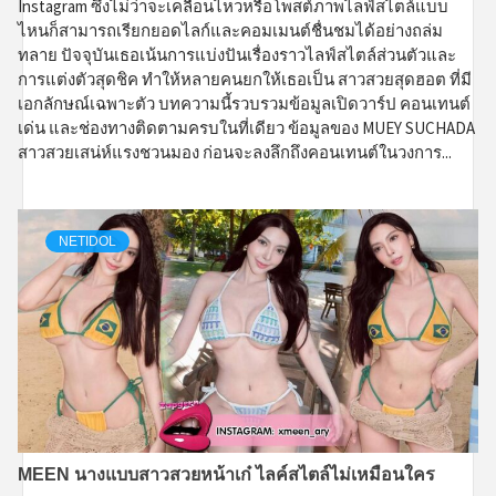
Instagram ซึ่งไม่ว่าจะเคลื่อนไหวหรือโพสต์ภาพไลฟ์สไตล์แบบ
ไหนก็สามารถเรียกยอดไลก์และคอมเมนต์ชื่นชมได้อย่างถล่ม
ทลาย ปัจจุบันเธอเน้นการแบ่งปันเรื่องราวไลฟ์สไตล์ส่วนตัวและ
การแต่งตัวสุดชิค ทำให้หลายคนยกให้เธอเป็น สาวสวยสุดฮอต ที่มี
เอกลักษณ์เฉพาะตัว บทความนี้รวบรวมข้อมูลเปิดวาร์ป คอนเทนต์
เด่น และช่องทางติดตามครบในที่เดียว ข้อมูลของ MUEY SUCHADA
สาวสวยเสน่ห์แรงชวนมอง ก่อนจะลงลึกถึงคอนเทนต์ในวงการ...
NETIDOL
MEEN นางแบบสาวสวยหน้าเก๋ ไลค์สไตล์ไม่เหมือนใคร