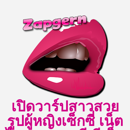
Skip
to
content
เปิดวาร์ปสาวสวย
รูปผู้หญิงเซ็กซี่ เน็ต