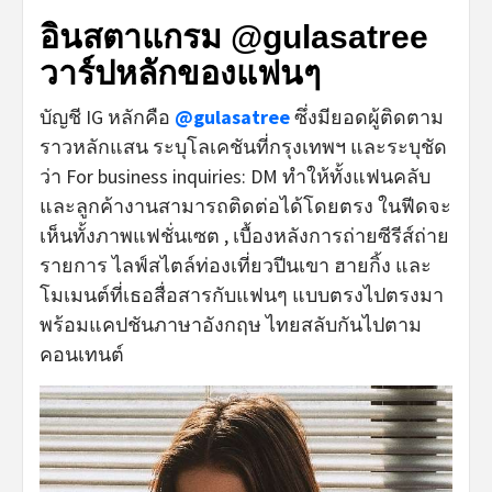
อินสตาแกรม @gulasatree
วาร์ปหลักของแฟนๆ
บัญชี IG หลักคือ
@gulasatree
ซึ่งมียอดผู้ติดตาม
ราวหลักแสน ระบุโลเคชันที่กรุงเทพฯ และระบุชัด
ว่า For business inquiries: DM ทำให้ทั้งแฟนคลับ
และลูกค้างานสามารถติดต่อได้โดยตรง ในฟีดจะ
เห็นทั้งภาพแฟชั่นเซต , เบื้องหลังการถ่ายซีรีส์ถ่าย
รายการ ไลฟ์สไตล์ท่องเที่ยวปีนเขา ฮายกิ้ง และ
โมเมนต์ที่เธอสื่อสารกับแฟนๆ แบบตรงไปตรงมา
พร้อมแคปชันภาษาอังกฤษ ไทยสลับกันไปตาม
คอนเทนต์