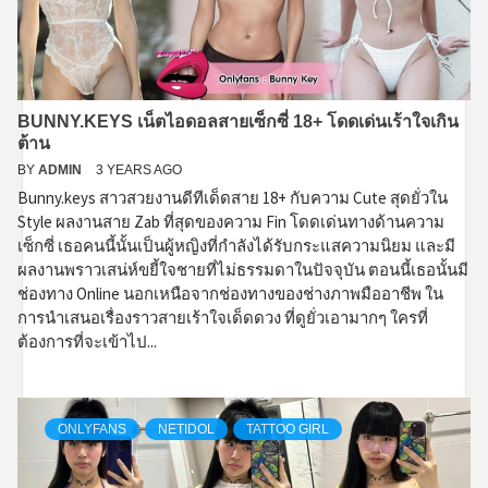
BUNNY.KEYS เน็ตไอดอลสายเซ็กซี่ 18+ โดดเด่นเร้าใจเกิน
ต้าน
BY
ADMIN
3 YEARS AGO
Bunny.keys สาวสวยงานดีทีเด็ดสาย 18+ กับความ Cute สุดยั่วใน
Style ผลงานสาย Zab ที่สุดของความ Fin โดดเด่นทางด้านความ
เซ็กซี่ เธอคนนี้นั้นเป็นผู้หญิงที่กำลังได้รับกระแสความนิยม และมี
ผลงานพราวเสน่ห์ขยี้ใจชายที่ไม่ธรรมดาในปัจจุบัน ตอนนี้เธอนั้นมี
ช่องทาง Online นอกเหนือจากช่องทางของช่างภาพมืออาชีพ ใน
การนำเสนอเรื่องราวสายเร้าใจเด็ดดวง ที่ดูยั่วเอามากๆ ใครที่
ต้องการที่จะเข้าไป...
ONLYFANS
NETIDOL
TATTOO GIRL