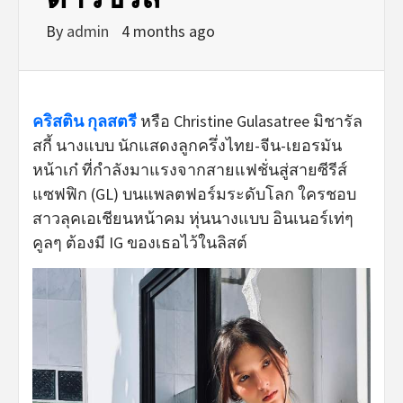
By
admin
4 months ago
คริสติน กุลสตรี
หรือ Christine Gulasatree มิชารัล
สกี้ นางแบบ นักแสดงลูกครึ่งไทย-จีน-เยอรมัน
หน้าเก๋ ที่กำลังมาแรงจากสายแฟชั่นสู่สายซีรีส์
แซฟฟิก (GL) บนแพลตฟอร์มระดับโลก ใครชอบ
สาวลุคเอเชียนหน้าคม หุ่นนางแบบ อินเนอร์เท่ๆ
คูลๆ ต้องมี IG ของเธอไว้ในลิสต์