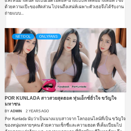
และหันมาเดินสายเป็นเน็ตไอดอล-นางแบบพริตตี้อย่างเต็มตัว ซึ่ง
ด้วยความเป๊ะของสัดส่วน ไปจนถึงเสน่ห์เฉพาะตัวเธอจึงได้รับงาน
ถ่ายแบบ...
NETIDOL
ONLYFANS
POR KUNLADA สาวสวยสุดฮอต หุ่นเอ็กซ์ยั่วใจ ขวัญใจ
มหาชน
BY
ADMIN
2 YEARS AGO
Por Kunlada นับว่าเป็นนางแบบสาวจาก โลกออนไลน์ที่เป็น ขวัญใจ
ของหนุ่มหลายๆคน ด้วยความเซ็กซี่และความฮอต ที่เต็มเปี่ยมไป