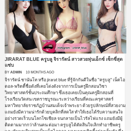
JIRARAT BLUE ครูบลู จิรารัตน์ สาวสวยหุ่นเอ็กซ์ เซ็กซี่สุด
แซ่บ
BY
ADMIN
10 MONTHS AGO
จิรารัตน์ ชานันโท หรือ jirarat blue ที่รู้จักกันดีในชื่อ "ครูบลู" เน็ตไอ
ดอล-พริตตี้ชื่อดังที่เคยโด่งดังจากการเป็นครูฝึกสอนวิชา
วิทยาศาสตร์ชั้นประถมศึกษา ซึ่งเธอเคยเป็นคุณครูฝึกสอนที่
โรงเรียนวัดสน เขตราชบูรณะระหว่างเรียนที่คณะครุศาสตร์
มหาวิทยาลัยราชภัฏบ้านสมเด็จเจ้าพระยา ด้วยรูปลักษณ์ที่สวยงาม
แถมยังมีความน่ารักด้วยบุคลิกที่สดใส ทำให้เธอได้รับความสนใจ
อย่างรวดเร็วบนโลกโซเชียล จนกลายเป็นไวรัลไฟแรง แถมยังมีผู้
ติดตามมากกว่าล้านคน ต่อมา ครูบลูได้ตัดสินใจเลิกทำอาชีพครู