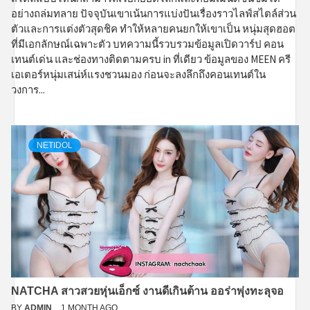
อย่างถล่มทลาย ปัจจุบันเขาเน้นการแบ่งปันเรื่องราวไลฟ์สไตล์ส่วน
ตัวและการแต่งตัวสุดชิค ทำให้หลายคนยกให้เขาเป็น หนุ่มสุดฮอต
ที่มีเอกลักษณ์เฉพาะตัว บทความนี้รวบรวมข้อมูลเปิดวาร์ป คอน
เทนต์เด่น และช่องทางติดตามครบ in ที่เดียว ข้อมูลของ MEEN ครี
เอเตอร์หนุ่มเสน่ห์แรงชวนมอง ก่อนจะลงลึกถึงคอนเทนต์ใน
วงการ...
NETIDOL
NATCHA สาวสวยหุ่นเอ็กซ์ งานดีเกินต้าน ออร่าพุ่งทะลุจอ
BY
ADMIN
1 MONTH AGO