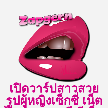
Skip
to
content
เปิดวาร์ปสาวสวย
รูปผู้หญิงเซ็กซี่ เน็ต