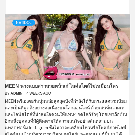
NETIDOL
MEEN นางแบบสาวสวยหน้าเก๋ ไลค์สไตล์ไม่เหมือนใคร
BY
ADMIN
4 WEEKS AGO
MEEN ครีเอเตอร์หนุ่มหล่อลุคสุดปังที่กำลังได้รับกระแสความนิยม
และเป็นที่พูดถึงอย่างต่อเนื่องบนโลกออนไลน์ ด้วยเสน่ห์ความเท่
และไลฟ์สไตล์ที่น่าสนใจชวนให้แฟนๆ กดไลก์รัวๆ โดยเขาถือเป็น
อีกหนึ่งบุคคลที่มีผู้ติดตามให้ความสนใจอย่างล้นหลามบน
แพลตฟอร์ม Instagram ซึ่งไม่ว่าจะเคลื่อนไหวหรือโพสต์ภาพไลฟ์
สไตล์แบบไหนก็สามารถเรียกยอดไลก์และคอมเมนต์ชื่นชมได้