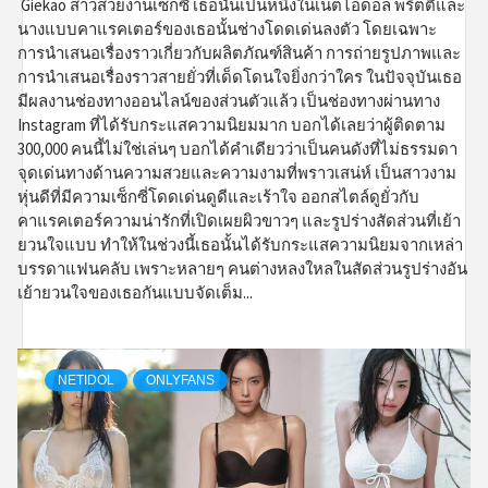
Giekao สาวสวยงานเซ็กซี่ เธอนั้นเป็นหนึ่งในเน็ตไอดอล พริตตี้และ
นางแบบคาแรคเตอร์ของเธอนั้นช่างโดดเด่นลงตัว โดยเฉพาะ
การนำเสนอเรื่องราวเกี่ยวกับผลิตภัณฑ์สินค้า การถ่ายรูปภาพและ
การนำเสนอเรื่องราวสายยั่วที่เด็ดโดนใจยิ่งกว่าใคร ในปัจจุบันเธอ
มีผลงานช่องทางออนไลน์ของส่วนตัวแล้ว เป็นช่องทางผ่านทาง
Instagram ที่ได้รับกระแสความนิยมมาก บอกได้เลยว่าผู้ติดตาม
300,000 คนนี้ไม่ใช่เล่นๆ บอกได้คำเดียวว่าเป็นคนดังที่ไม่ธรรมดา
จุดเด่นทางด้านความสวยและความงามที่พราวเสน่ห์ เป็นสาวงาม
หุ่นดีที่มีความเซ็กซี่โดดเด่นดูดีและเร้าใจ ออกสไตล์ดูยั่วกับ
คาแรคเตอร์ความน่ารักที่เปิดเผยผิวขาวๆ และรูปร่างสัดส่วนที่เย้า
ยวนใจแบบ ทำให้ในช่วงนี้เธอนั้นได้รับกระแสความนิยมจากเหล่า
บรรดาแฟนคลับ เพราะหลายๆ คนต่างหลงใหลในสัดส่วนรูปร่างอัน
เย้ายวนใจของเธอกันแบบจัดเต็ม...
NETIDOL
ONLYFANS