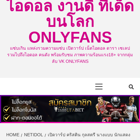
ไอดอล งานดี ทีเด็ด
บนโลก
ONLYFANS
แซ่บเกิน แหล่งรวมความแซ่บ เปิดวาร์ป เน็ตไอดอล ดารา เซเลป
รวมไปถึงไอดอล คนดัง พร้อมรับชม ภาพความร้อนแรง18+ จากกลุ่ม
ลับ VK ONLYFANS
Primary
Menu
HOME
NETIDOL
เปิดวาร์ป คริสติน กุลสตรี นางแบบ นักแสดง