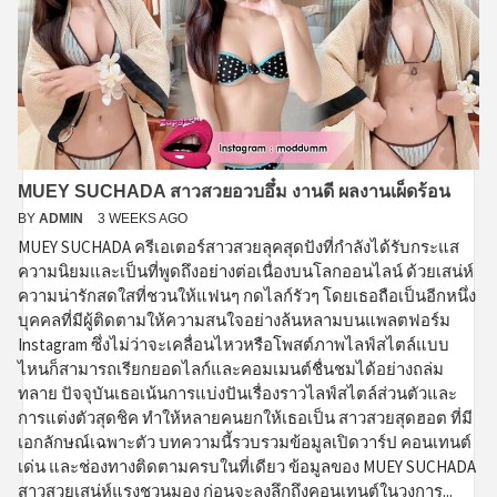
MUEY SUCHADA สาวสวยอวบอึ๋ม งานดี ผลงานเผ็ดร้อน
BY
ADMIN
3 WEEKS AGO
MUEY SUCHADA ครีเอเตอร์สาวสวยลุคสุดปังที่กำลังได้รับกระแส
ความนิยมและเป็นที่พูดถึงอย่างต่อเนื่องบนโลกออนไลน์ ด้วยเสน่ห์
ความน่ารักสดใสที่ชวนให้แฟนๆ กดไลก์รัวๆ โดยเธอถือเป็นอีกหนึ่ง
บุคคลที่มีผู้ติดตามให้ความสนใจอย่างล้นหลามบนแพลตฟอร์ม
Instagram ซึ่งไม่ว่าจะเคลื่อนไหวหรือโพสต์ภาพไลฟ์สไตล์แบบ
ไหนก็สามารถเรียกยอดไลก์และคอมเมนต์ชื่นชมได้อย่างถล่ม
ทลาย ปัจจุบันเธอเน้นการแบ่งปันเรื่องราวไลฟ์สไตล์ส่วนตัวและ
การแต่งตัวสุดชิค ทำให้หลายคนยกให้เธอเป็น สาวสวยสุดฮอต ที่มี
เอกลักษณ์เฉพาะตัว บทความนี้รวบรวมข้อมูลเปิดวาร์ป คอนเทนต์
เด่น และช่องทางติดตามครบในที่เดียว ข้อมูลของ MUEY SUCHADA
สาวสวยเสน่ห์แรงชวนมอง ก่อนจะลงลึกถึงคอนเทนต์ในวงการ...