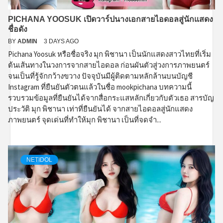
PICHANA YOOSUK เปิดวาร์ปนางเอกสายไอดอลสู่นักแสดง
ชื่อดัง
BY
ADMIN
3 DAYS AGO
Pichana Yoosuk หรือชื่อจริง มุก พิชานา เป็นนักแสดงสาวไทยที่เริ่ม
ต้นเส้นทางในวงการจากสายไอดอล ก่อนผันตัวสู่วงการภาพยนตร์
จนเป็นที่รู้จักกว้างขวาง ปัจจุบันมีผู้ติดตามหลักล้านบนบัญชี
Instagram ที่ยืนยันตัวตนแล้วในชื่อ mookpichana บทความนี้
รวบรวมข้อมูลที่ยืนยันได้จากสื่อกระแสหลักเกี่ยวกับตัวเธอ สารบัญ
ประวัติ มุก พิชานา เท่าที่ยืนยันได้ จากสายไอดอลสู่นักแสดง
ภาพยนตร์ จุดเด่นที่ทำให้มุก พิชานา เป็นที่จดจำ...
NETIDOL