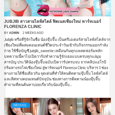
JUBJIB สาวสายไลฟ์สไตล์ ฟิตเนสเชียงใหม่ พาร์ทเนอร์
FLORENZA CLINIC
BY
ADMIN
2 WEEKS AGO
Jubjib หรือที่รู้จักในชื่อ น้องจุ๊บจิ๊บ เป็นครีเอเตอร์สายไลฟ์สไตล์จาก
เชียงใหม่ที่ผสมคอนเทนต์ชีวิตประจำวันเข้ากับกิจกรรมออกกำลัง
กาย ใช้ชื่อบัญชี jubjib_sweetie เหมือนกันทุกแพลตฟอร์มหลัก
บทความนี้พาไปเปิดวาร์ปทำความรู้จักเธอแบบครบทุกแง่มุม
สารบัญ ประวัติน้องจุ๊บจิ๊บฉบับเปิดวาร์ปครบจบ จากคลิปแอโรบิ
กริมทางรถไฟเชียงใหม่ สู่พาร์ทเนอร์ Florenza Clinic บริหาร 3 ช่อง
ทางภายใต้ชื่อเดียวกัน จุดเด่นที่ทำให้คนติดตามจุ๊บจิ๊บ ไลฟ์สไตล์
และทิศทางคอนเทนต์ปัจจุบัน ช่องทางการติดตามน้องจุ๊บจิ๊บ
คำถามที่คนค้นหาบ่อยเกี่ยวกับน้องจุ๊บจิ๊บ...
NETIDOL