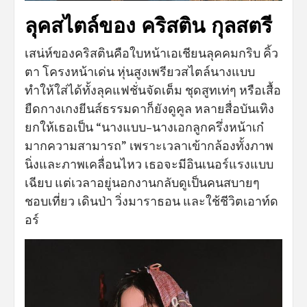
ลุคสไตล์ของ คริสติน กุลสตรี
เสน่ห์ของคริสตินคือใบหน้าเอเชียนลุคคมกริบ คิ้ว
ตา โครงหน้าเด่น หุ่นสูงเพรียวสไตล์นางแบบ
ทำให้ใส่ได้ทั้งลุคแฟชั่นจัดเต็ม ชุดสูทเท่ๆ หรือเสื้อ
ยืดกางเกงยีนส์ธรรมดาก็ยังดูคูล หลายสื่อบันเทิง
ยกให้เธอเป็น “นางแบบ–นางเอกลูกครึ่งหน้าเก๋
มากความสามารถ” เพราะเวลาเข้ากล้องทั้งภาพ
นิ่งและภาพเคลื่อนไหว เธอจะมีอินเนอร์แรงแบบ
เฉียบ แต่เวลาอยู่นอกงานกลับดูเป็นคนสบายๆ
ชอบเที่ยว เดินป่า วิ่งมาราธอน และใช้ชีวิตเอาท์ด
อร์