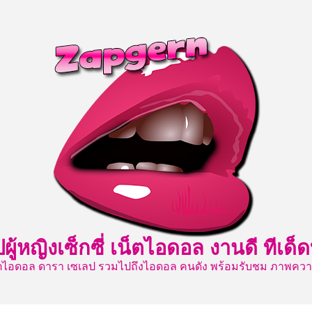
ปผู้หญิงเซ็กซี่ เน็ตไอดอล งานดี ท
เน็ตไอดอล ดารา เซเลป รวมไปถึงไอดอล คนดัง พร้อมรับชม ภาพค