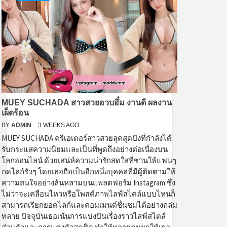
MUEY SUCHADA สาวสวยอวบอึ๋ม งานดี ผลงาน
เผ็ดร้อน
BY
ADMIN
3 WEEKS AGO
MUEY SUCHADA ครีเอเตอร์สาวสวยลุคสุดปังที่กำลังได้
รับกระแสความนิยมและเป็นที่พูดถึงอย่างต่อเนื่องบน
โลกออนไลน์ ด้วยเสน่ห์ความน่ารักสดใสที่ชวนให้แฟนๆ
กดไลก์รัวๆ โดยเธอถือเป็นอีกหนึ่งบุคคลที่มีผู้ติดตามให้
ความสนใจอย่างล้นหลามบนแพลตฟอร์ม Instagram ซึ่ง
ไม่ว่าจะเคลื่อนไหวหรือโพสต์ภาพไลฟ์สไตล์แบบไหนก็
สามารถเรียกยอดไลก์และคอมเมนต์ชื่นชมได้อย่างถล่ม
ทลาย ปัจจุบันเธอเน้นการแบ่งปันเรื่องราวไลฟ์สไตล์