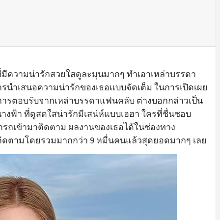
่มีความน่ารักสวยใสดูละมุนมากๆ ทำเอาเหล่าบรรดา
ลาการนำเสนอความน่ารักของเธอแบบจัดเต็ม ในการเปิดเผย
สการตอบรับจากเหล่าบรรดาแฟนคลับ ต่างบอกกล่าวเป็น
างฟ้า ที่ดูสดใสน่ารักมีเสน่ห์แบบเฮฮา ใครที่ชื่นชอบ
สามารถเข้ามาติดตาม ผลงานของเธอได้ในช่องทาง
ผู้ติดตามโดยรวมมากกว่า 9 หมื่นคนแล้วสุดยอดมากๆ เลย