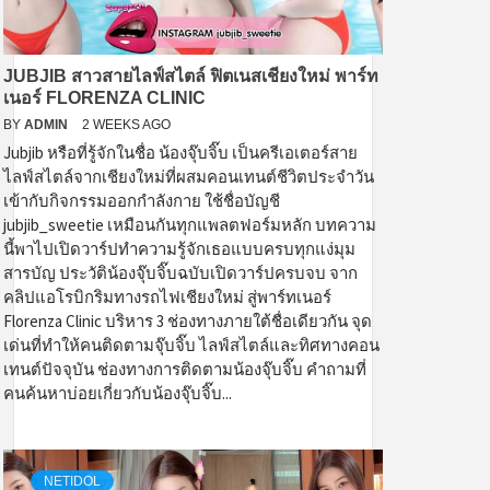
JUBJIB สาวสายไลฟ์สไตล์ ฟิตเนสเชียงใหม่ พาร์ท
เนอร์ FLORENZA CLINIC
BY
ADMIN
2 WEEKS AGO
Jubjib หรือที่รู้จักในชื่อ น้องจุ๊บจิ๊บ เป็นครีเอเตอร์สาย
ไลฟ์สไตล์จากเชียงใหม่ที่ผสมคอนเทนต์ชีวิตประจำวัน
เข้ากับกิจกรรมออกกำลังกาย ใช้ชื่อบัญชี
jubjib_sweetie เหมือนกันทุกแพลตฟอร์มหลัก บทความ
นี้พาไปเปิดวาร์ปทำความรู้จักเธอแบบครบทุกแง่มุม
สารบัญ ประวัติน้องจุ๊บจิ๊บฉบับเปิดวาร์ปครบจบ จาก
คลิปแอโรบิกริมทางรถไฟเชียงใหม่ สู่พาร์ทเนอร์
Florenza Clinic บริหาร 3 ช่องทางภายใต้ชื่อเดียวกัน จุด
เด่นที่ทำให้คนติดตามจุ๊บจิ๊บ ไลฟ์สไตล์และทิศทางคอน
เทนต์ปัจจุบัน ช่องทางการติดตามน้องจุ๊บจิ๊บ คำถามที่
คนค้นหาบ่อยเกี่ยวกับน้องจุ๊บจิ๊บ...
NETIDOL