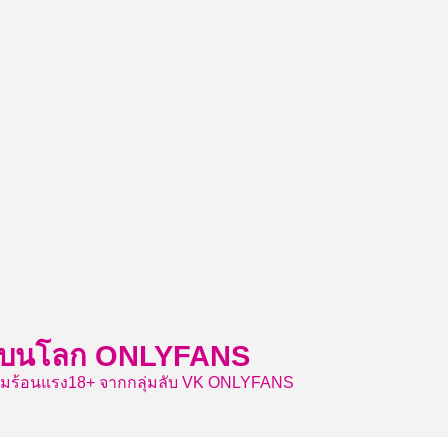
ีเด็ดบนโลก ONLYFANS
วามร้อนแรง18+ จากกลุ่มลับ VK ONLYFANS