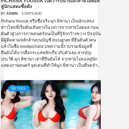
PICHANA YOOSUK เปิดวาร์ปนางเอกสายไอดอล
สู่นักแสดงชื่อดัง
BY
ADMIN
3 DAYS AGO
Pichana Yoosuk หรือชื่อจริง มุก พิชานา เป็นนักแสดง
สาวไทยที่เริ่มต้นเส้นทางในวงการจากสายไอดอล ก่อน
ผันตัวสู่วงการภาพยนตร์จนเป็นที่รู้จักกว้างขวาง ปัจจุบัน
มีผู้ติดตามหลักล้านบนบัญชี Instagram ที่ยืนยันตัวตน
แล้วในชื่อ mookpichana บทความนี้รวบรวมข้อมูลที่
ยืนยันได้จากสื่อกระแสหลักเกี่ยวกับตัวเธอ สารบัญ
ประวัติ มุก พิชานา เท่าที่ยืนยันได้ จากสายไอดอลสู่นัก
แสดงภาพยนตร์ จุดเด่นที่ทำให้มุก พิชานา เป็นที่จดจำ...
NETIDOL