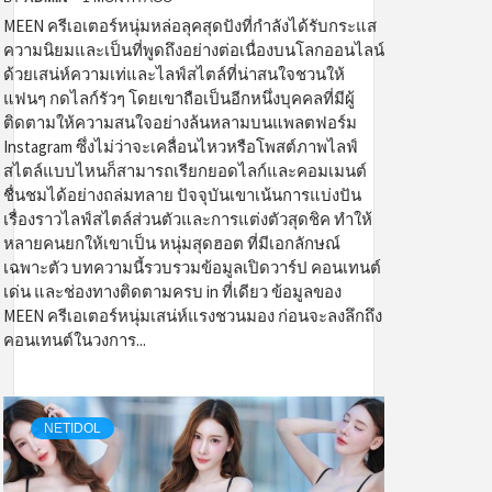
MEEN ครีเอเตอร์หนุ่มหล่อลุคสุดปังที่กำลังได้รับกระแส
ความนิยมและเป็นที่พูดถึงอย่างต่อเนื่องบนโลกออนไลน์
ด้วยเสน่ห์ความเท่และไลฟ์สไตล์ที่น่าสนใจชวนให้
แฟนๆ กดไลก์รัวๆ โดยเขาถือเป็นอีกหนึ่งบุคคลที่มีผู้
ติดตามให้ความสนใจอย่างล้นหลามบนแพลตฟอร์ม
Instagram ซึ่งไม่ว่าจะเคลื่อนไหวหรือโพสต์ภาพไลฟ์
สไตล์แบบไหนก็สามารถเรียกยอดไลก์และคอมเมนต์
ชื่นชมได้อย่างถล่มทลาย ปัจจุบันเขาเน้นการแบ่งปัน
เรื่องราวไลฟ์สไตล์ส่วนตัวและการแต่งตัวสุดชิค ทำให้
หลายคนยกให้เขาเป็น หนุ่มสุดฮอต ที่มีเอกลักษณ์
เฉพาะตัว บทความนี้รวบรวมข้อมูลเปิดวาร์ป คอนเทนต์
เด่น และช่องทางติดตามครบ in ที่เดียว ข้อมูลของ
MEEN ครีเอเตอร์หนุ่มเสน่ห์แรงชวนมอง ก่อนจะลงลึกถึง
คอนเทนต์ในวงการ...
NETIDOL