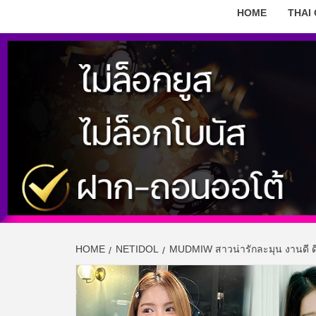
HOME
THAI
HOME
NETIDOL
MUDMIW สาวน่ารักละมุน งานดี ดีก