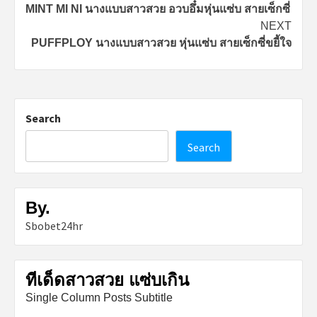
MINT MI NI นางแบบสาวสวย อวบอึ๋มหุ่นแซ่บ สายเซ็กซี่
Reading
NEXT
PUFFPLOY นางแบบสาวสวย หุ่นแซ่บ สายเซ็กซี่ขยี้ใจ
Search
Search
By.
Sbobet24hr
ทีเด็ดสาวสวย แซ่บเกิน
Single Column Posts Subtitle