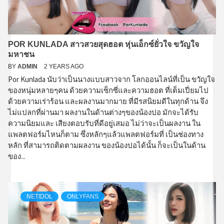
POR KUNLADA สาวสวยสุดฮอต หุ่นเอ็กซ์ยั่วใจ ขวัญใจ
มหาชน
BY
ADMIN
2 YEARS AGO
Por Kunlada นับว่าเป็นนางแบบสาวจาก โลกออนไลน์ที่เป็น ขวัญใจ
ของหนุ่มหลายๆคน ด้วยความเซ็กซี่และความฮอต ที่เต็มเปี่ยมไป
ด้วยความเร่าร้อน และผลงานมากมาย ที่มีรสนิยมดีในทุกด้าน จึง
ไม่แปลกที่ผ่านมา ผลงานในด้านต่างๆของน้องปอ มักจะได้รับ
ความนิยมและ เสียงตอบรับที่ดีอยู่เสมอ ไม่ว่าจะเป็นผลงาน ใน
แพลตฟอร์มไหนก็ตาม ซึ่งหลักๆแล้วแพลตฟอร์มที่ เป็นช่องทาง
หลัก ที่สามารถติดตามผลงาน ของน้องปอได้นั้น ก็จะเป็นในด้าน
ของ...
NETIDOL
ONLYFANS