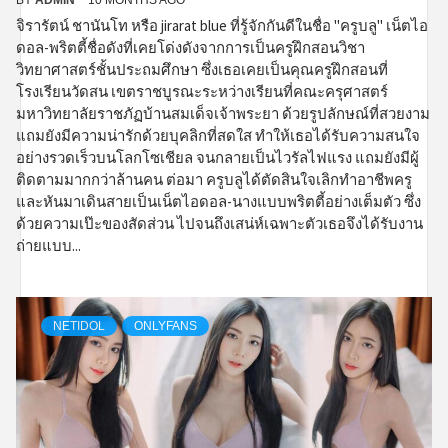
จิรารัตน์ ชานันโท หรือ jirarat blue ที่รู้จักกันดีในชื่อ "ครูบลู" เน็ตไอ
ดอล-พริตตี้ชื่อดังที่เคยโด่งดังจากการเป็นครูฝึกสอนวิชา
วิทยาศาสตร์ชั้นประถมศึกษา ซึ่งเธอเคยเป็นคุณครูฝึกสอนที่
โรงเรียนวัดสน เขตราชบูรณะระหว่างเรียนที่คณะครุศาสตร์
มหาวิทยาลัยราชภัฏบ้านสมเด็จเจ้าพระยา ด้วยรูปลักษณ์ที่สวยงาม
แถมยังมีความน่ารักด้วยบุคลิกที่สดใส ทำให้เธอได้รับความสนใจ
อย่างรวดเร็วบนโลกโซเชียล จนกลายเป็นไวรัลไฟแรง แถมยังมีผู้
ติดตามมากกว่าล้านคน ต่อมา ครูบลูได้ตัดสินใจเลิกทำอาชีพครู
และหันมาเดินสายเป็นเน็ตไอดอล-นางแบบพริตตี้อย่างเต็มตัว ซึ่ง
ด้วยความเป๊ะของสัดส่วน ไปจนถึงเสน่ห์เฉพาะตัวเธอจึงได้รับงาน
ถ่ายแบบ...
NETIDOL
ONLYFANS