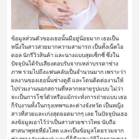
ข้อมูลส่วนตัวของเธอนั้นมีอยู่น้อยมาก เธอเป็น
หนึ่งในสาวสวยมากความสามารถ เป็นทั้งเน็ตไอ
ดอล นักรีวิวสินค้า และนางแบบสุดเซ็กซี่ ซึ่งใน
ปัจจุบันได้รับเสียงตอบรับจากเหล่าบรรดาช่าง
ภาพ รวมไปถึงแฟนคลับเป็นจำนวนมาก เพราะว่า
ผลงานของเธอนั้นช่างดูดี และโดนติดต่องานให้
ไปร่วมงานนอกสถานที่หลากหลายรูปแบบ ไม่ว่า
จะเป็นการโชว์ตัวหรือแม้กระทั่งการถ่ายแบบ เธอ
ก็รับงานทั้งในกรุงเทพฯและต่างจังหวัด เป็นหญิง
สาวที่สวยและเก่งสุดยอดมากๆ เลย ในปัจจุบันเธอ
ลงข้อมูลเอาไว้ว่าเป็นสาวสวยชาวไทย นับถือ
ศาสนาพุทธที่ยังโสด และเป็นข้อมูลโดยรวมจาก
ช่องทาง Facebook และนี่ก็คือประวัติโดยรวมของ