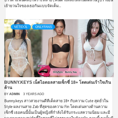
เย้ายวนใจของเธอกันแบบจัดเต็ม...
NETIDOL
ONLYFANS
BUNNY.KEYS เน็ตไอดอลสายเซ็กซี่ 18+ โดดเด่นเร้าใจเกิน
ต้าน
BY
ADMIN
3 YEARS AGO
Bunny.keys สาวสวยงานดีทีเด็ดสาย 18+ กับความ Cute สุดยั่วใน
Style ผลงานสาย Zab ที่สุดของความ Fin โดดเด่นทางด้านความ
เซ็กซี่ เธอคนนี้นั้นเป็นผู้หญิงที่กำลังได้รับกระแสความนิยม และมี