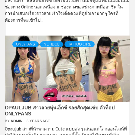
ผลงานพราวเสน่ห์ขยี้ใจชายที่ไม่ธรรมดาในปัจจุบัน ตอนนี้เธอนั้นมี
ช่องทาง Online นอกเหนือจากช่องทางของช่างภาพมืออาชีพ ใน
การนำเสนอเรื่องราวสายเร้าใจเด็ดดวง ที่ดูยั่วเอามากๆ ใครที่
ต้องการที่จะเข้าไป...
ONLYFANS
NETIDOL
TATTOO GIRL
OPAULJUB สาวสวยหุ่นเอ็กซ์ รอยสักสุดแซ่บ ตัวท็อป
ONLYFANS
BY
ADMIN
3 YEARS AGO
Opauljub สาวที่นำพาความ Cute แบบสุดๆ เสนอแก่โลกออนไลน์ที่