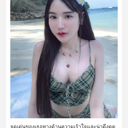
จุดเด่นของเธอทางด้านความเร้าใจและน่าดึงดูด