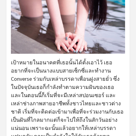
เป้าหมายในอนาคตที่เธอนั้นได้ตั้งเอาไว้ เธอ
อยากที่จะเป็นนางแบบสายเซ็กซี่และทำงาน
Converse ร่วมกับเหล่าบรรดาเพื่อนฝูงสายยั่ว ซึ่ง
ในปัจจุบันเธอก็กำลังทำตามความฝันของเธอ
และในตอนนี้ก็เริ่มที่จะมีเหล่าสปอนเซอร์ และ
เหล่าช่างภาพสายอาชีพทั้งชาวไทยและชาวต่าง
ชาติ เริ่มที่จะติดต่อเข้ามาเพื่อที่จะร่วมงานกับเธอ
เป็นฝันที่ไกลมากแต่ก็จะไปให้ถึงในสักวันอย่าง
แน่นอน เพราะฉะนั้นแล้วอยากให้เหล่าบรรดา