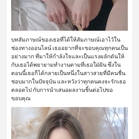
บทสัมภาษณ์ของเธอที่ได้ให้สัมภาษณ์เอาไว้ใน
ช่องทางออนไลน์ เธออยากที่จะขอบคุณทุกคนเป็น
อย่างมาก ที่มาให้กำลังใจและเป็นแรงผลักดันให้
กับเธอได้พยายามทำงานตามที่เธอใฝ่ฝัน ซึ่งใน
ตอนนี้เธอก็ได้กลายเป็นหนึ่งในสาวสวยที่มีคนชื่น
ชอบมากในปัจจุบัน และหวังว่าทุกคนคงจะรักเธอ
ตลอดไป กับการนำเสนอผลงานชิ้นต่อไปขอ
ขอบคุณ