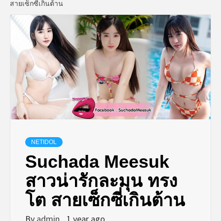
สายเซ็กซี่เกินต้าน
NETIDOL
Suchada Meesuk
สาวน่ารักละมุน ทรง
โต สายเซ็กซี่เกินต้าน
By
admin
1 year ago