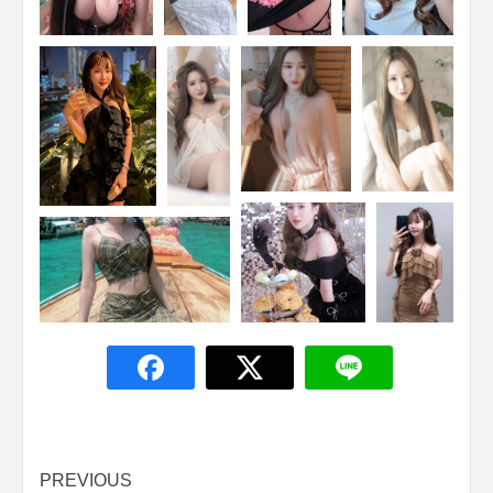
Continue
PREVIOUS