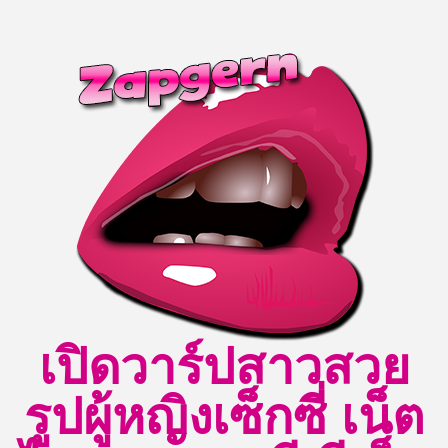
Skip
to
content
เปิดวาร์ปสาวสวย
รูปผู้หญิงเซ็กซี่ เน็ต