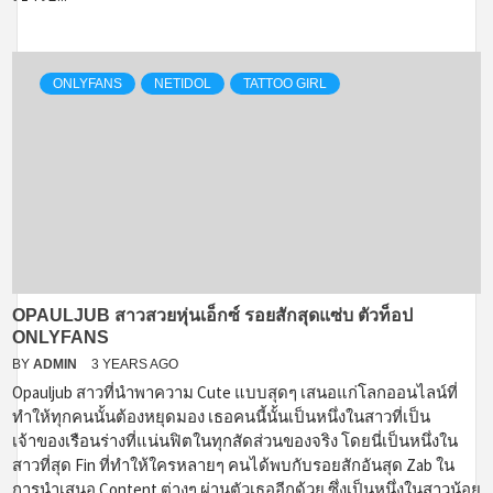
ONLYFANS
NETIDOL
TATTOO GIRL
OPAULJUB สาวสวยหุ่นเอ็กซ์ รอยสักสุดแซ่บ ตัวท็อป
ONLYFANS
BY
ADMIN
3 YEARS AGO
Opauljub สาวที่นำพาความ Cute แบบสุดๆ เสนอแก่โลกออนไลน์ที่
ทำให้ทุกคนนั้นต้องหยุดมอง เธอคนนี้นั้นเป็นหนึ่งในสาวที่เป็น
เจ้าของเรือนร่างที่แน่นฟิตในทุกสัดส่วนของจริง โดยนี่เป็นหนึ่งใน
สาวที่สุด Fin ที่ทำให้ใครหลายๆ คนได้พบกับรอยสักอันสุด Zab ใน
การนำเสนอ Content ต่างๆ ผ่านตัวเธออีกด้วย ซึ่งเป็นหนึ่งในสาวน้อย