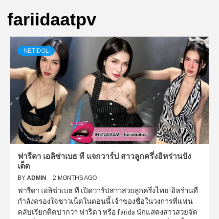
fariidaatpv
NETIDOL
ฟารีดา เอลิซ่าเบธ ที แจกวาร์ป สาวลูกครึ่งอิหร่านปัง
เด็ด
BY
ADMIN
2 MONTHS AGO
ฟารีดา เอลิซ่าเบธ ที เปิดวาร์ปสาวสวยลูกครึ่งไทย-อิหร่านที่
กำลังครองใจชาวเน็ตในตอนนี้ เจ้าของชื่อในวงการที่แฟน
คลับเรียกติดปากว่า ฟาริดา หรือ farida นักแสดงสาวสวยจัด