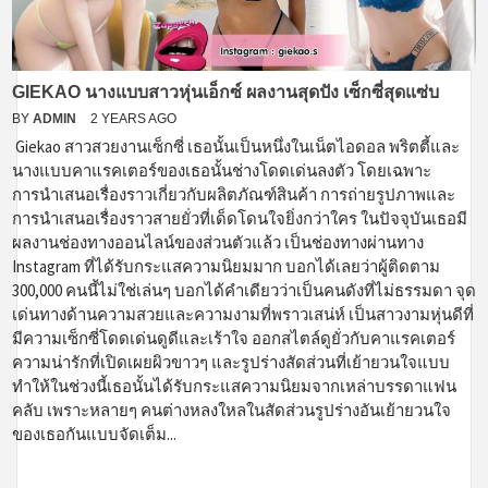
GIEKAO นางแบบสาวหุ่นเอ็กซ์ ผลงานสุดปัง เซ็กซี่สุดแซ่บ
BY
ADMIN
2 YEARS AGO
Giekao สาวสวยงานเซ็กซี่ เธอนั้นเป็นหนึ่งในเน็ตไอดอล พริตตี้และ
นางแบบคาแรคเตอร์ของเธอนั้นช่างโดดเด่นลงตัว โดยเฉพาะ
การนำเสนอเรื่องราวเกี่ยวกับผลิตภัณฑ์สินค้า การถ่ายรูปภาพและ
การนำเสนอเรื่องราวสายยั่วที่เด็ดโดนใจยิ่งกว่าใคร ในปัจจุบันเธอมี
ผลงานช่องทางออนไลน์ของส่วนตัวแล้ว เป็นช่องทางผ่านทาง
Instagram ที่ได้รับกระแสความนิยมมาก บอกได้เลยว่าผู้ติดตาม
300,000 คนนี้ไม่ใช่เล่นๆ บอกได้คำเดียวว่าเป็นคนดังที่ไม่ธรรมดา จุด
เด่นทางด้านความสวยและความงามที่พราวเสน่ห์ เป็นสาวงามหุ่นดีที่
มีความเซ็กซี่โดดเด่นดูดีและเร้าใจ ออกสไตล์ดูยั่วกับคาแรคเตอร์
ความน่ารักที่เปิดเผยผิวขาวๆ และรูปร่างสัดส่วนที่เย้ายวนใจแบบ
ทำให้ในช่วงนี้เธอนั้นได้รับกระแสความนิยมจากเหล่าบรรดาแฟน
คลับ เพราะหลายๆ คนต่างหลงใหลในสัดส่วนรูปร่างอันเย้ายวนใจ
ของเธอกันแบบจัดเต็ม...