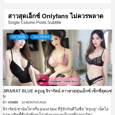
สาวสุดเอ็กซ์ Onlyfans ไม่ควรพลาด
Single Column Posts Subtitle
NETIDOL
ONLYFANS
JIRARAT BLUE ครูบลู จิรารัตน์ สาวสวยหุ่นเอ็กซ์ เซ็กซี่สุดแซ่
บ
BY
ADMIN
10 MONTHS AGO
จิรารัตน์ ชานันโท หรือ jirarat blue ที่รู้จักกันดีในชื่อ "ครูบลู" เน็ตไอ
ดอล-พริตตี้ชื่อดังที่เคยโด่งดังจากการเป็นครูฝึกสอนวิชา