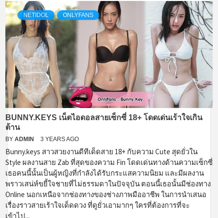
NETIDOL
ONLYFANS
BUNNY.KEYS เน็ตไอดอลสายเซ็กซี่ 18+ โดดเด่นเร้าใจเกิน
ต้าน
BY
ADMIN
3 YEARS AGO
Bunny.keys สาวสวยงานดีทีเด็ดสาย 18+ กับความ Cute สุดยั่วใน
Style ผลงานสาย Zab ที่สุดของความ Fin โดดเด่นทางด้านความเซ็กซี่
เธอคนนี้นั้นเป็นผู้หญิงที่กำลังได้รับกระแสความนิยม และมีผลงาน
พราวเสน่ห์ขยี้ใจชายที่ไม่ธรรมดาในปัจจุบัน ตอนนี้เธอนั้นมีช่องทาง
Online นอกเหนือจากช่องทางของช่างภาพมืออาชีพ ในการนำเสนอ
เรื่องราวสายเร้าใจเด็ดดวง ที่ดูยั่วเอามากๆ ใครที่ต้องการที่จะ
เข้าไป...