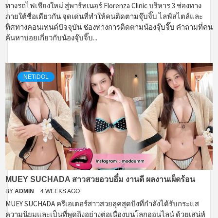
ทางรถไฟเชียงใหม่ สู่พาร์ทเนอร์ Florenza Clinic บริหาร 3 ช่องทาง
ภายใต้ชื่อเดียวกัน จุดเด่นที่ทำให้คนติดตามจุ๊บจิ๊บ ไลฟ์สไตล์และ
ทิศทางคอนเทนต์ปัจจุบัน ช่องทางการติดตามน้องจุ๊บจิ๊บ คำถามที่คน
ค้นหาบ่อยเกี่ยวกับน้องจุ๊บจิ๊บ...
NETIDOL
MUEY SUCHADA สาวสวยอวบอึ๋ม งานดี ผลงานเผ็ดร้อน
BY
ADMIN
4 WEEKS AGO
MUEY SUCHADA ครีเอเตอร์สาวสวยลุคสุดปังที่กำลังได้รับกระแส
ความนิยมและเป็นที่พูดถึงอย่างต่อเนื่องบนโลกออนไลน์ ด้วยเสน่ห์