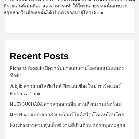
ที่รวยเสน่ห์เป็นที่สุด และสามารถทำให้ใครหลายๆ คนนั้นแทบจะ
หยุดหายใจเมื่อเธอนั้นได้ เปิดตัวออกมาสู่โลก Online...
Recent Posts
Pichana Yoosuk เปิดวาร์ปนางเอกสายไอดอลสู่นักแสดง
ชื่อดัง
Jubjib สาวสายไลฟ์สไตล์ ฟิตเนสเชียงใหม่ พาร์ทเนอร์
Florenza Clinic
MUEY SUCHADA สาวสวยอวบอึ๋ม งานดี ผลงานเผ็ดร้อน
MEEN นางแบบสาวสวยหน้าเก๋ ไลค์สไตล์ไม่เหมือนใคร
Natcha สาวสวยหุ่นเอ็กซ์ งานดีเกินต้าน ออร่าพุ่งทะลุจอ