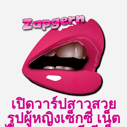
Skip
to
content
เปิดวาร์ปสาวสวย
รูปผู้หญิงเซ็กซี่ เน็ต