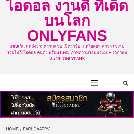
ไอดอล งานดี ทีเด็ด
บนโลก
ONLYFANS
แซ่บเกิน แหล่งรวมความแซ่บ เปิดวาร์ป เน็ตไอดอล ดารา เซเลป
รวมไปถึงไอดอล คนดัง พร้อมรับชม ภาพความร้อนแรง18+ จากกลุ่ม
ลับ VK ONLYFANS
Primary
Menu
HOME
FARIIDAATPV