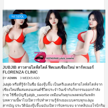
NETIDOL
JUBJIB สาวสายไลฟ์สไตล์ ฟิตเนสเชียงใหม่ พาร์ทเนอร์
FLORENZA CLINIC
BY
ADMIN
3 WEEKS AGO
Jubjib หรือที่รู้จักในชื่อ น้องจุ๊บจิ๊บ เป็นครีเอเตอร์สายไลฟ์สไตล์จาก
เชียงใหม่ที่ผสมคอนเทนต์ชีวิตประจำวันเข้ากับกิจกรรมออกกำลัง
กาย ใช้ชื่อบัญชี jubjib_sweetie เหมือนกันทุกแพลตฟอร์มหลัก
บทความนี้พาไปเปิดวาร์ปทำความรู้จักเธอแบบครบทุกแง่มุม
สารบัญ ประวัติน้องจุ๊บจิ๊บฉบับเปิดวาร์ปครบจบ จากคลิปแอโรบิกริม