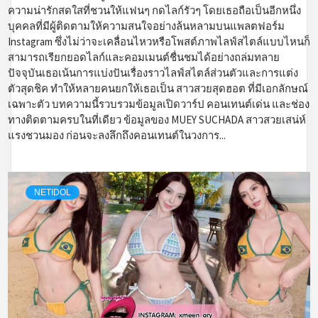
ความน่ารักสดใสที่ชวนให้แฟนๆ กดไลก์รัวๆ โดยเธอถือเป็นอีกหนึ่ง
บุคคลที่มีผู้ติดตามให้ความสนใจอย่างล้นหลามบนแพลตฟอร์ม
Instagram ซึ่งไม่ว่าจะเคลื่อนไหวหรือโพสต์ภาพไลฟ์สไตล์แบบไหนก็
สามารถเรียกยอดไลก์และคอมเมนต์ชื่นชมได้อย่างถล่มทลาย
ปัจจุบันเธอเน้นการแบ่งปันเรื่องราวไลฟ์สไตล์ส่วนตัวและการแต่ง
ตัวสุดชิค ทำให้หลายคนยกให้เธอเป็น สาวสวยสุดฮอต ที่มีเอกลักษณ์
เฉพาะตัว บทความนี้รวบรวมข้อมูลเปิดวาร์ป คอนเทนต์เด่น และช่อง
ทางติดตามครบในที่เดียว ข้อมูลของ MUEY SUCHADA สาวสวยเสน่ห์
แรงชวนมอง ก่อนจะลงลึกถึงคอนเทนต์ในวงการ...
NETIDOL