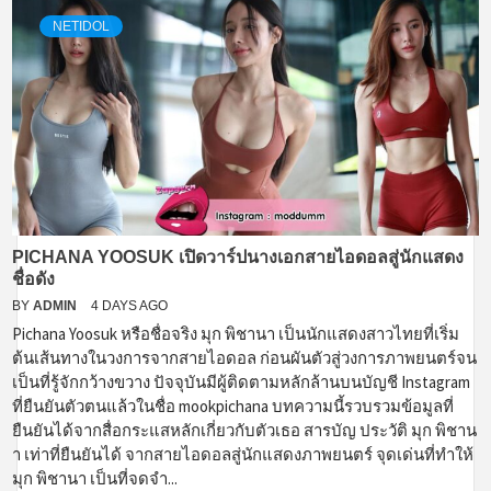
NETIDOL
PICHANA YOOSUK เปิดวาร์ปนางเอกสายไอดอลสู่นักแสดง
ชื่อดัง
BY
ADMIN
4 DAYS AGO
Pichana Yoosuk หรือชื่อจริง มุก พิชานา เป็นนักแสดงสาวไทยที่เริ่ม
ต้นเส้นทางในวงการจากสายไอดอล ก่อนผันตัวสู่วงการภาพยนตร์จน
เป็นที่รู้จักกว้างขวาง ปัจจุบันมีผู้ติดตามหลักล้านบนบัญชี Instagram
ที่ยืนยันตัวตนแล้วในชื่อ mookpichana บทความนี้รวบรวมข้อมูลที่
ยืนยันได้จากสื่อกระแสหลักเกี่ยวกับตัวเธอ สารบัญ ประวัติ มุก พิชาน
า เท่าที่ยืนยันได้ จากสายไอดอลสู่นักแสดงภาพยนตร์ จุดเด่นที่ทำให้
มุก พิชานา เป็นที่จดจำ...