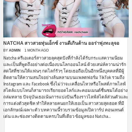
NATCHA สาวสวยหุ่นเอ็กซ์ งานดีเกินต้าน ออร่าพุ่งทะลุจอ
BY
ADMIN
1 MONTH AGO
Natcha ครีเอเตอร์สาวสวยลุคสุดปังที่กำลังได้รับกระแสความนิยม
และเป็นที่พูดถึงอย่างต่อเนื่องบนโลกออนไลน์ ด้วยเสน่ห์ความน่ารัก
สดใสที่ชวนให้แฟนๆ กดไลก์รัวๆ โดยเธอถือเป็นอีกหนึ่งบุคคลที่มีผู้
ติดตามให้ความสนใจอย่างล้นหลามบนแพลตฟอร์ม TikTok รวมถึง
Instagram และ Facebook ซึ่งไม่ว่าจะเคลื่อนไหวหรือโพสต์ภาพไลฟ์
สไตล์แบบไหนก็สามารถเรียกยอดไลก์และคอมเมนต์ชื่นชมได้อย่าง
ถล่มทลาย ปัจจุบันเธอเน้นการแบ่งปันเรื่องราวไลฟ์สไตล์ส่วนตัวและ
การแต่งตัวสุดชิค ทำให้หลายคนยกให้เธอเป็น สาวสวยสุดฮอต ที่มี
เอกลักษณ์เฉพาะตัว บทความนี้รวบรวมข้อมูลเปิดวาร์ป คอนเทนต์
เด่น และช่องทางติดตามครบในที่เดียว ข้อมูลของ Natcha...