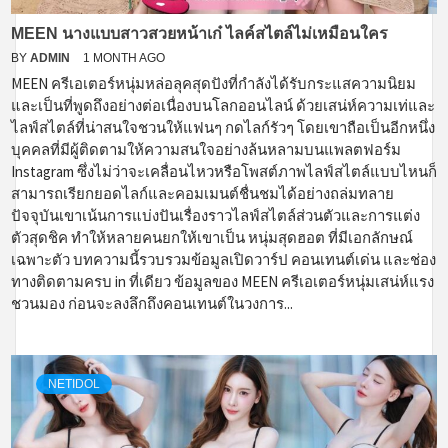
MEEN นางแบบสาวสวยหน้าเก๋ ไลค์สไตล์ไม่เหมือนใคร
BY
ADMIN
1 MONTH AGO
MEEN ครีเอเตอร์หนุ่มหล่อลุคสุดปังที่กำลังได้รับกระแสความนิยม
และเป็นที่พูดถึงอย่างต่อเนื่องบนโลกออนไลน์ ด้วยเสน่ห์ความเท่และ
ไลฟ์สไตล์ที่น่าสนใจชวนให้แฟนๆ กดไลก์รัวๆ โดยเขาถือเป็นอีกหนึ่ง
บุคคลที่มีผู้ติดตามให้ความสนใจอย่างล้นหลามบนแพลตฟอร์ม
Instagram ซึ่งไม่ว่าจะเคลื่อนไหวหรือโพสต์ภาพไลฟ์สไตล์แบบไหนก็
สามารถเรียกยอดไลก์และคอมเมนต์ชื่นชมได้อย่างถล่มทลาย
ปัจจุบันเขาเน้นการแบ่งปันเรื่องราวไลฟ์สไตล์ส่วนตัวและการแต่ง
ตัวสุดชิค ทำให้หลายคนยกให้เขาเป็น หนุ่มสุดฮอต ที่มีเอกลักษณ์
เฉพาะตัว บทความนี้รวบรวมข้อมูลเปิดวาร์ป คอนเทนต์เด่น และช่อง
ทางติดตามครบ in ที่เดียว ข้อมูลของ MEEN ครีเอเตอร์หนุ่มเสน่ห์แรง
ชวนมอง ก่อนจะลงลึกถึงคอนเทนต์ในวงการ...
NETIDOL