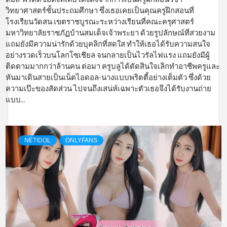
วิทยาศาสตร์ชั้นประถมศึกษา ซึ่งเธอเคยเป็นคุณครูฝึกสอนที่
โรงเรียนวัดสน เขตราชบูรณะระหว่างเรียนที่คณะครุศาสตร์
มหาวิทยาลัยราชภัฏบ้านสมเด็จเจ้าพระยา ด้วยรูปลักษณ์ที่สวยงาม
แถมยังมีความน่ารักด้วยบุคลิกที่สดใส ทำให้เธอได้รับความสนใจ
อย่างรวดเร็วบนโลกโซเชียล จนกลายเป็นไวรัลไฟแรง แถมยังมีผู้
ติดตามมากกว่าล้านคน ต่อมา ครูบลูได้ตัดสินใจเลิกทำอาชีพครูและ
หันมาเดินสายเป็นเน็ตไอดอล-นางแบบพริตตี้อย่างเต็มตัว ซึ่งด้วย
ความเป๊ะของสัดส่วน ไปจนถึงเสน่ห์เฉพาะตัวเธอจึงได้รับงานถ่าย
แบบ...
NETIDOL
ONLYFANS