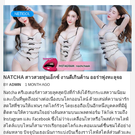
NETIDOL
NATCHA สาวสวยหุ่นเอ็กซ์ งานดีเกินต้าน ออร่าพุ่งทะลุจอ
BY
ADMIN
1 MONTH AGO
Natcha ครีเอเตอร์สาวสวยลุคสุดปังที่กำลังได้รับกระแสความนิยม
และเป็นที่พูดถึงอย่างต่อเนื่องบนโลกออนไลน์ ด้วยเสน่ห์ความน่ารัก
สดใสที่ชวนให้แฟนๆ กดไลก์รัวๆ โดยเธอถือเป็นอีกหนึ่งบุคคลที่มีผู้
ติดตามให้ความสนใจอย่างล้นหลามบนแพลตฟอร์ม TikTok รวมถึง
Instagram และ Facebook ซึ่งไม่ว่าจะเคลื่อนไหวหรือโพสต์ภาพไลฟ์
สไตล์แบบไหนก็สามารถเรียกยอดไลก์และคอมเมนต์ชื่นชมได้อย่าง
ถล่มทลาย ปัจจุบันเธอเน้นการแบ่งปันเรื่องราวไลฟ์สไตล์ส่วนตัวและ