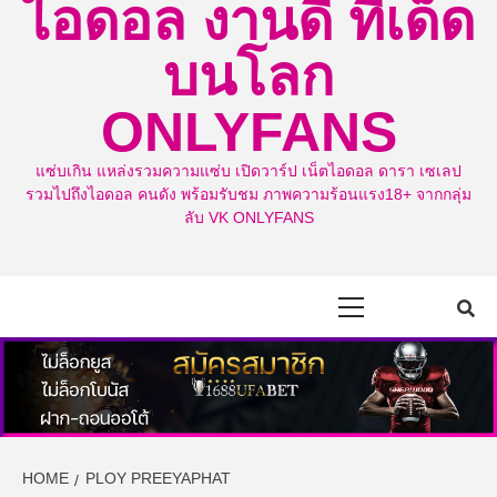
ไอดอล งานดี ทีเด็ด
บนโลก
ONLYFANS
แซ่บเกิน แหล่งรวมความแซ่บ เปิดวาร์ป เน็ตไอดอล ดารา เซเลป
รวมไปถึงไอดอล คนดัง พร้อมรับชม ภาพความร้อนแรง18+ จากกลุ่ม
ลับ VK ONLYFANS
Primary
Menu
HOME
PLOY PREEYAPHAT