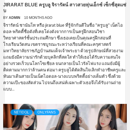
JIRARAT BLUE ครูบลู จิรารัตน์ สาวสวยหุ่นเอ็กซ์ เซ็กซี่สุดแซ่
บ
BY
ADMIN
10 MONTHS AGO
จิรารัตน์ ชานันโท หรือ jirarat blue ที่รู้จักกันดีในชื่อ "ครูบลู" เน็ตไอ
ดอล-พริตตี้ชื่อดังที่เคยโด่งดังจากการเป็นครูฝึกสอนวิชา
วิทยาศาสตร์ชั้นประถมศึกษา ซึ่งเธอเคยเป็นคุณครูฝึกสอนที่
โรงเรียนวัดสน เขตราชบูรณะระหว่างเรียนที่คณะครุศาสตร์
มหาวิทยาลัยราชภัฏบ้านสมเด็จเจ้าพระยา ด้วยรูปลักษณ์ที่สวยงาม
แถมยังมีความน่ารักด้วยบุคลิกที่สดใส ทำให้เธอได้รับความสนใจ
อย่างรวดเร็วบนโลกโซเชียล จนกลายเป็นไวรัลไฟแรง แถมยังมีผู้
ติดตามมากกว่าล้านคน ต่อมา ครูบลูได้ตัดสินใจเลิกทำอาชีพครูและ
หันมาเดินสายเป็นเน็ตไอดอล-นางแบบพริตตี้อย่างเต็มตัว ซึ่งด้วย
ความเป๊ะของสัดส่วน ไปจนถึงเสน่ห์เฉพาะตัวเธอจึงได้รับงานถ่าย
แบบ...
NETIDOL
ONLYFANS