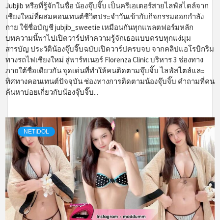
Jubjib หรือที่รู้จักในชื่อ น้องจุ๊บจิ๊บ เป็นครีเอเตอร์สายไลฟ์สไตล์จาก
เชียงใหม่ที่ผสมคอนเทนต์ชีวิตประจำวันเข้ากับกิจกรรมออกกำลัง
กาย ใช้ชื่อบัญชี jubjib_sweetie เหมือนกันทุกแพลตฟอร์มหลัก
บทความนี้พาไปเปิดวาร์ปทำความรู้จักเธอแบบครบทุกแง่มุม
สารบัญ ประวัติน้องจุ๊บจิ๊บฉบับเปิดวาร์ปครบจบ จากคลิปแอโรบิกริม
ทางรถไฟเชียงใหม่ สู่พาร์ทเนอร์ Florenza Clinic บริหาร 3 ช่องทาง
ภายใต้ชื่อเดียวกัน จุดเด่นที่ทำให้คนติดตามจุ๊บจิ๊บ ไลฟ์สไตล์และ
ทิศทางคอนเทนต์ปัจจุบัน ช่องทางการติดตามน้องจุ๊บจิ๊บ คำถามที่คน
ค้นหาบ่อยเกี่ยวกับน้องจุ๊บจิ๊บ...
NETIDOL