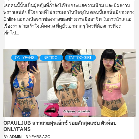
เธอคนนี้นั้นเป็นผู้หญิงที่กำลังได้รับกระแสความนิยม และมีผลงาน
พราวเสน่ห์ขยี้ใจชายที่ไม่ธรรมดาในปัจจุบัน ตอนนี้เธอนั้นมีช่องทาง
Online นอกเหนือจากช่องทางของช่างภาพมืออาชีพ ในการนำเสนอ
เรื่องราวสายเร้าใจเด็ดดวง ที่ดูยั่วเอามากๆ ใครที่ต้องการที่จะ
เข้าไป...
ONLYFANS
NETIDOL
TATTOO GIRL
OPAULJUB สาวสวยหุ่นเอ็กซ์ รอยสักสุดแซ่บ ตัวท็อป
ONLYFANS
BY
ADMIN
3 YEARS AGO