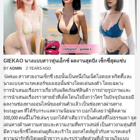
GIEKAO นางแบบสาวหุ่นเอ็กซ์ ผลงานสุดปัง เซ็กซี่สุดแซ่บ
BY
ADMIN
2 YEARS AGO
Giekao สาวสวยงานเซ็กซี่ เธอนั้นเป็นหนึ่งในเน็ตไอดอล พริตตี้และ
นางแบบคาแรคเตอร์ของเธอนั้นช่างโดดเด่นลงตัว โดยเฉพาะ
การนำเสนอเรื่องราวเกี่ยวกับผลิตภัณฑ์สินค้า การถ่ายรูปภาพและ
การนำเสนอเรื่องราวสายยั่วที่เด็ดโดนใจยิ่งกว่าใคร ในปัจจุบันเธอมี
ผลงานช่องทางออนไลน์ของส่วนตัวแล้ว เป็นช่องทางผ่านทาง
Instagram ที่ได้รับกระแสความนิยมมาก บอกได้เลยว่าผู้ติดตาม
300,000 คนนี้ไม่ใช่เล่นๆ บอกได้คำเดียวว่าเป็นคนดังที่ไม่ธรรมดา จุด
เด่นทางด้านความสวยและความงามที่พราวเสน่ห์ เป็นสาวงามหุ่นดีที่
มีความเซ็กซี่โดดเด่นดูดีและเร้าใจ ออกสไตล์ดูยั่วกับคาแรคเตอร์
ความน่ารักที่เปิดเผยผิวขาวๆ และรูปร่างสัดส่วนที่เย้ายวนใจแบบ