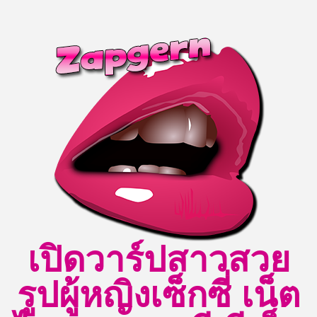
Skip
to
content
เปิดวาร์ปสาวสวย
รูปผู้หญิงเซ็กซี่ เน็ต