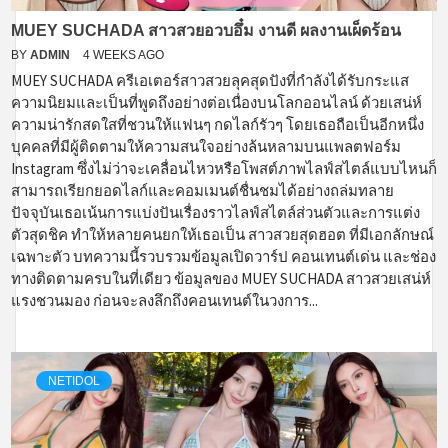
MUEY SUCHADA สาวสวยอวบอึ๋ม งานดี ผลงานเผ็ดร้อน
BY
ADMIN
4 WEEKS AGO
MUEY SUCHADA ครีเอเตอร์สาวสวยลุคสุดปังที่กำลังได้รับกระแส
ความนิยมและเป็นที่พูดถึงอย่างต่อเนื่องบนโลกออนไลน์ ด้วยเสน่ห์
ความน่ารักสดใสที่ชวนให้แฟนๆ กดไลก์รัวๆ โดยเธอถือเป็นอีกหนึ่ง
บุคคลที่มีผู้ติดตามให้ความสนใจอย่างล้นหลามบนแพลตฟอร์ม
Instagram ซึ่งไม่ว่าจะเคลื่อนไหวหรือโพสต์ภาพไลฟ์สไตล์แบบไหนก็
สามารถเรียกยอดไลก์และคอมเมนต์ชื่นชมได้อย่างถล่มทลาย
ปัจจุบันเธอเน้นการแบ่งปันเรื่องราวไลฟ์สไตล์ส่วนตัวและการแต่ง
ตัวสุดชิค ทำให้หลายคนยกให้เธอเป็น สาวสวยสุดฮอต ที่มีเอกลักษณ์
เฉพาะตัว บทความนี้รวบรวมข้อมูลเปิดวาร์ป คอนเทนต์เด่น และช่อง
ทางติดตามครบในที่เดียว ข้อมูลของ MUEY SUCHADA สาวสวยเสน่ห์
แรงชวนมอง ก่อนจะลงลึกถึงคอนเทนต์ในวงการ...
NETIDOL