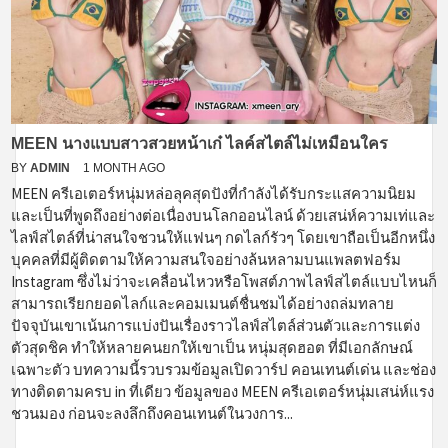
MEEN นางแบบสาวสวยหน้าเก๋ ไลค์สไตล์ไม่เหมือนใคร
BY
ADMIN
1 MONTH AGO
MEEN ครีเอเตอร์หนุ่มหล่อลุคสุดปังที่กำลังได้รับกระแสความนิยม
และเป็นที่พูดถึงอย่างต่อเนื่องบนโลกออนไลน์ ด้วยเสน่ห์ความเท่และ
ไลฟ์สไตล์ที่น่าสนใจชวนให้แฟนๆ กดไลก์รัวๆ โดยเขาถือเป็นอีกหนึ่ง
บุคคลที่มีผู้ติดตามให้ความสนใจอย่างล้นหลามบนแพลตฟอร์ม
Instagram ซึ่งไม่ว่าจะเคลื่อนไหวหรือโพสต์ภาพไลฟ์สไตล์แบบไหนก็
สามารถเรียกยอดไลก์และคอมเมนต์ชื่นชมได้อย่างถล่มทลาย
ปัจจุบันเขาเน้นการแบ่งปันเรื่องราวไลฟ์สไตล์ส่วนตัวและการแต่ง
ตัวสุดชิค ทำให้หลายคนยกให้เขาเป็น หนุ่มสุดฮอต ที่มีเอกลักษณ์
เฉพาะตัว บทความนี้รวบรวมข้อมูลเปิดวาร์ป คอนเทนต์เด่น และช่อง
ทางติดตามครบ in ที่เดียว ข้อมูลของ MEEN ครีเอเตอร์หนุ่มเสน่ห์แรง
ชวนมอง ก่อนจะลงลึกถึงคอนเทนต์ในวงการ...