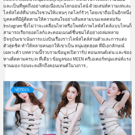
และเป็นที่พูดถึงอย่างต่อเนื่องบนโลกออนไลน์ ด้วยเสน่ห์ความเท่และ
ไลฟ์สไตล์ที่น่าสนใจชวนให้แฟนๆ กดไลก์รัวๆ โดยเขาถือเป็นอีกหนึ่ง
บุคคลที่มีผู้ติดตามให้ความสนใจอย่างล้นหลามบนแพลตฟอร์ม
Instagram ซึ่งไม่ว่าจะเคลื่อนไหวหรือโพสต์ภาพไลฟ์สไตล์แบบไหนก็
สามารถเรียกยอดไลก์และคอมเมนต์ชื่นชมได้อย่างถล่มทลาย
ปัจจุบันเขาเน้นการแบ่งปันเรื่องราวไลฟ์สไตล์ส่วนตัวและการแต่ง
ตัวสุดชิค ทำให้หลายคนยกให้เขาเป็น หนุ่มสุดฮอต ที่มีเอกลักษณ์
เฉพาะตัว บทความนี้รวบรวมข้อมูลเปิดวาร์ป คอนเทนต์เด่น และช่อง
ทางติดตามครบ in ที่เดียว ข้อมูลของ MEEN ครีเอเตอร์หนุ่มเสน่ห์แรง
ชวนมอง ก่อนจะลงลึกถึงคอนเทนต์ในวงการ...
NETIDOL