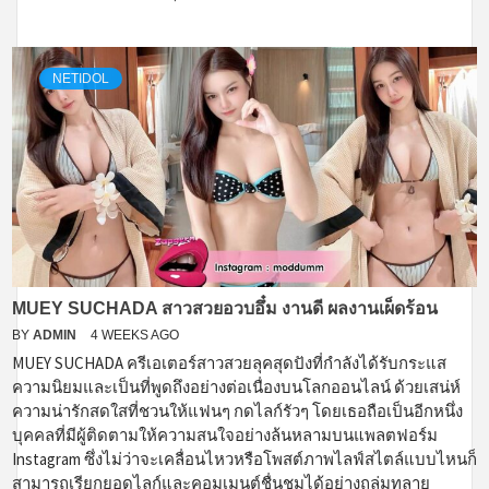
NETIDOL
MUEY SUCHADA สาวสวยอวบอึ๋ม งานดี ผลงานเผ็ดร้อน
BY
ADMIN
4 WEEKS AGO
MUEY SUCHADA ครีเอเตอร์สาวสวยลุคสุดปังที่กำลังได้รับกระแส
ความนิยมและเป็นที่พูดถึงอย่างต่อเนื่องบนโลกออนไลน์ ด้วยเสน่ห์
ความน่ารักสดใสที่ชวนให้แฟนๆ กดไลก์รัวๆ โดยเธอถือเป็นอีกหนึ่ง
บุคคลที่มีผู้ติดตามให้ความสนใจอย่างล้นหลามบนแพลตฟอร์ม
Instagram ซึ่งไม่ว่าจะเคลื่อนไหวหรือโพสต์ภาพไลฟ์สไตล์แบบไหนก็
สามารถเรียกยอดไลก์และคอมเมนต์ชื่นชมได้อย่างถล่มทลาย