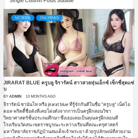
Single Column Posts Subtitle
NETIDOL
ONLYFANS
JIRARAT BLUE ครูบลู จิรารัตน์ สาวสวยหุ่นเอ็กซ์ เซ็กซี่สุดแซ่
บ
BY
ADMIN
10 MONTHS AGO
จิรารัตน์ ชานันโท หรือ jirarat blue ที่รู้จักกันดีในชื่อ "ครูบลู" เน็ตไอ
ดอล-พริตตี้ชื่อดังที่เคยโด่งดังจากการเป็นครูฝึกสอนวิชา
วิทยาศาสตร์ชั้นประถมศึกษา ซึ่งเธอเคยเป็นคุณครูฝึกสอนที่
โรงเรียนวัดสน เขตราชบูรณะระหว่างเรียนที่คณะครุศาสตร์
มหาวิทยาลัยราชภัฏบ้านสมเด็จเจ้าพระยา ด้วยรูปลักษณ์ที่สวยงาม