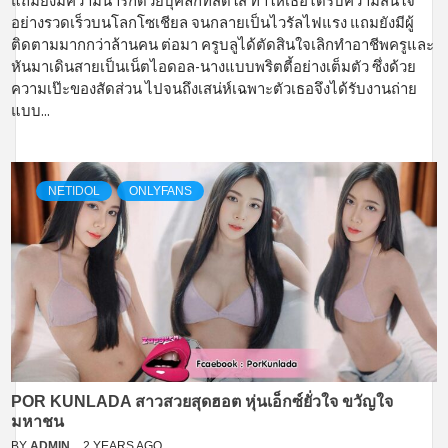
แถมยังมีความน่ารักด้วยบุคลิกที่สดใส ทำให้เธอได้รับความสนใจ
อย่างรวดเร็วบนโลกโซเชียล จนกลายเป็นไวรัลไฟแรง แถมยังมีผู้
ติดตามมากกว่าล้านคน ต่อมา ครูบลูได้ตัดสินใจเลิกทำอาชีพครูและ
หันมาเดินสายเป็นเน็ตไอดอล-นางแบบพริตตี้อย่างเต็มตัว ซึ่งด้วย
ความเป๊ะของสัดส่วน ไปจนถึงเสน่ห์เฉพาะตัวเธอจึงได้รับงานถ่าย
แบบ...
NETIDOL
ONLYFANS
POR KUNLADA สาวสวยสุดฮอต หุ่นเอ็กซ์ยั่วใจ ขวัญใจ
มหาชน
BY
ADMIN
2 YEARS AGO