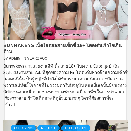
BUNNY.KEYS เน็ตไอดอลสายเซ็กซี่ 18+ โดดเด่นเร้าใจเกิน
ต้าน
BY
ADMIN
3 YEARS AGO
Bunny.keys สาวสวยงานดีทีเด็ดสาย 18+ กับความ Cute สุดยั่วใน
Style ผลงานสาย Zab ที่สุดของความ Fin โดดเด่นทางด้านความเซ็กซี่
เธอคนนี้นั้นเป็นผู้หญิงที่กำลังได้รับกระแสความนิยม และมีผลงาน
พราวเสน่ห์ขยี้ใจชายที่ไม่ธรรมดาในปัจจุบัน ตอนนี้เธอนั้นมีช่องทาง
Online นอกเหนือจากช่องทางของช่างภาพมืออาชีพ ในการนำเสนอ
เรื่องราวสายเร้าใจเด็ดดวง ที่ดูยั่วเอามากๆ ใครที่ต้องการที่จะ
เข้าไป...
ONLYFANS
NETIDOL
TATTOO GIRL