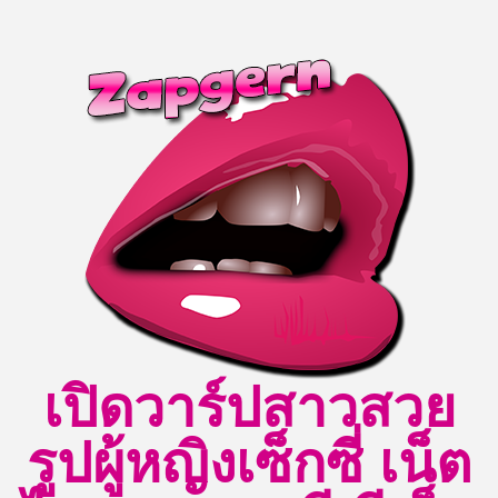
Skip
to
content
เปิดวาร์ปสาวสวย
รูปผู้หญิงเซ็กซี่ เน็ต