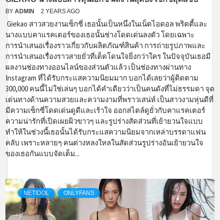
BY
ADMIN
2 YEARS AGO
Giekao สาวสวยงานเซ็กซี่ เธอนั้นเป็นหนึ่งในเน็ตไอดอล พริตตี้และ
นางแบบคาแรคเตอร์ของเธอนั้นช่างโดดเด่นลงตัว โดยเฉพาะ
การนำเสนอเรื่องราวเกี่ยวกับผลิตภัณฑ์สินค้า การถ่ายรูปภาพและ
การนำเสนอเรื่องราวสายยั่วที่เด็ดโดนใจยิ่งกว่าใคร ในปัจจุบันเธอมี
ผลงานช่องทางออนไลน์ของส่วนตัวแล้ว เป็นช่องทางผ่านทาง
Instagram ที่ได้รับกระแสความนิยมมาก บอกได้เลยว่าผู้ติดตาม
300,000 คนนี้ไม่ใช่เล่นๆ บอกได้คำเดียวว่าเป็นคนดังที่ไม่ธรรมดา จุด
เด่นทางด้านความสวยและความงามที่พราวเสน่ห์ เป็นสาวงามหุ่นดีที่
มีความเซ็กซี่โดดเด่นดูดีและเร้าใจ ออกสไตล์ดูยั่วกับคาแรคเตอร์
ความน่ารักที่เปิดเผยผิวขาวๆ และรูปร่างสัดส่วนที่เย้ายวนใจแบบ
ทำให้ในช่วงนี้เธอนั้นได้รับกระแสความนิยมจากเหล่าบรรดาแฟน
คลับ เพราะหลายๆ คนต่างหลงใหลในสัดส่วนรูปร่างอันเย้ายวนใจ
ของเธอกันแบบจัดเต็ม...
NETIDOL
ONLYFANS