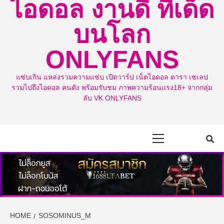
ไอดอล งานดี ทีเด็ด
บนโลก
ONLYFANS
แซ่บเกิน แหล่งรวมความแซ่บ เปิดวาร์ป เน็ตไอดอล ดารา เซเลป
รวมไปถึงไอดอล คนดัง พร้อมรับชม ภาพความร้อนแรง18+ จากกลุ่ม
ลับ VK ONLYFANS
Primary
Menu
HOME
SOSOMINUS_M