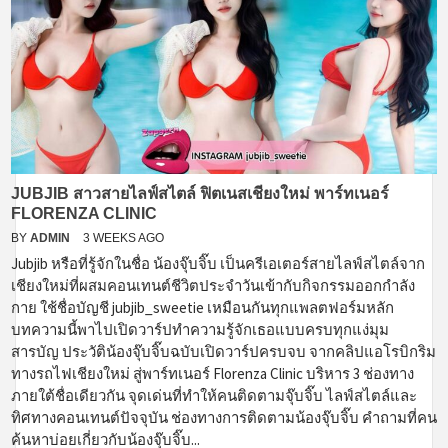
JUBJIB สาวสายไลฟ์สไตล์ ฟิตเนสเชียงใหม่ พาร์ทเนอร์
FLORENZA CLINIC
BY
ADMIN
3 WEEKS AGO
Jubjib หรือที่รู้จักในชื่อ น้องจุ๊บจิ๊บ เป็นครีเอเตอร์สายไลฟ์สไตล์จาก
เชียงใหม่ที่ผสมคอนเทนต์ชีวิตประจำวันเข้ากับกิจกรรมออกกำลัง
กาย ใช้ชื่อบัญชี jubjib_sweetie เหมือนกันทุกแพลตฟอร์มหลัก
บทความนี้พาไปเปิดวาร์ปทำความรู้จักเธอแบบครบทุกแง่มุม
สารบัญ ประวัติน้องจุ๊บจิ๊บฉบับเปิดวาร์ปครบจบ จากคลิปแอโรบิกริม
ทางรถไฟเชียงใหม่ สู่พาร์ทเนอร์ Florenza Clinic บริหาร 3 ช่องทาง
ภายใต้ชื่อเดียวกัน จุดเด่นที่ทำให้คนติดตามจุ๊บจิ๊บ ไลฟ์สไตล์และ
ทิศทางคอนเทนต์ปัจจุบัน ช่องทางการติดตามน้องจุ๊บจิ๊บ คำถามที่คน
ค้นหาบ่อยเกี่ยวกับน้องจุ๊บจิ๊บ...