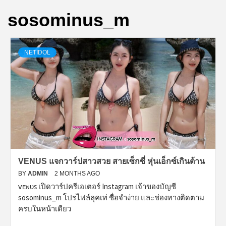
sosominus_m
NETIDOL
VENUS แจกวาร์ปสาวสวย สายเซ็กซี่ หุ่นเอ็กซ์เกินต้าน
BY
ADMIN
2 MONTHS AGO
ᴠᴇɴᴜꜱ เปิดวาร์ปครีเอเตอร์ Instagram เจ้าของบัญชี
sosominus_m โปรไฟล์ลุคเท่ ชื่อจำง่าย และช่องทางติดตาม
ครบในหน้าเดียว