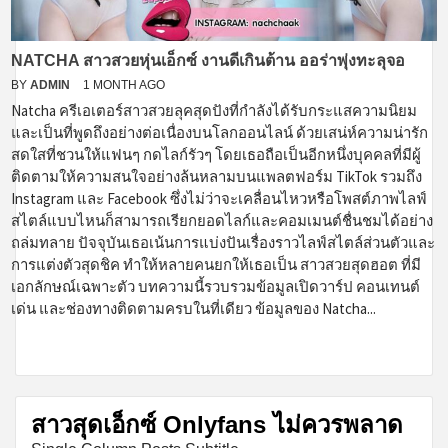
NATCHA สาวสวยหุ่นเอ็กซ์ งานดีเกินต้าน ออร่าพุ่งทะลุจอ
BY
ADMIN
1 MONTH AGO
Natcha ครีเอเตอร์สาวสวยลุคสุดปังที่กำลังได้รับกระแสความนิยม
และเป็นที่พูดถึงอย่างต่อเนื่องบนโลกออนไลน์ ด้วยเสน่ห์ความน่ารัก
สดใสที่ชวนให้แฟนๆ กดไลก์รัวๆ โดยเธอถือเป็นอีกหนึ่งบุคคลที่มีผู้
ติดตามให้ความสนใจอย่างล้นหลามบนแพลตฟอร์ม TikTok รวมถึง
Instagram และ Facebook ซึ่งไม่ว่าจะเคลื่อนไหวหรือโพสต์ภาพไลฟ์
สไตล์แบบไหนก็สามารถเรียกยอดไลก์และคอมเมนต์ชื่นชมได้อย่าง
ถล่มทลาย ปัจจุบันเธอเน้นการแบ่งปันเรื่องราวไลฟ์สไตล์ส่วนตัวและ
การแต่งตัวสุดชิค ทำให้หลายคนยกให้เธอเป็น สาวสวยสุดฮอต ที่มี
เอกลักษณ์เฉพาะตัว บทความนี้รวบรวมข้อมูลเปิดวาร์ป คอนเทนต์
เด่น และช่องทางติดตามครบในที่เดียว ข้อมูลของ Natcha...
สาวสุดเอ็กซ์ Onlyfans ไม่ควรพลาด