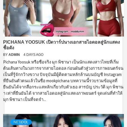
PICHANA YOOSUK เปิดวาร์ปนางเอกสายไอดอลสู่นักแสดง
ชื่อดัง
BY
ADMIN
4 DAYS AGO
Pichana Yoosuk หรือชื่อจริง มุก พิชานา เป็นนักแสดงสาวไทยที่เริ่ม
ต้นเส้นทางในวงการจากสายไอดอล ก่อนผันตัวสู่วงการภาพยนตร์จน
เป็นที่รู้จักกว้างขวาง ปัจจุบันมีผู้ติดตามหลักล้านบนบัญชี Instagram
ที่ยืนยันตัวตนแล้วในชื่อ mookpichana บทความนี้รวบรวมข้อมูลที่
ยืนยันได้จากสื่อกระแสหลักเกี่ยวกับตัวเธอ สารบัญ ประวัติ มุก พิชาน
า เท่าที่ยืนยันได้ จากสายไอดอลสู่นักแสดงภาพยนตร์ จุดเด่นที่ทำให้
มุก พิชานา เป็นที่จดจำ...
NETIDOL