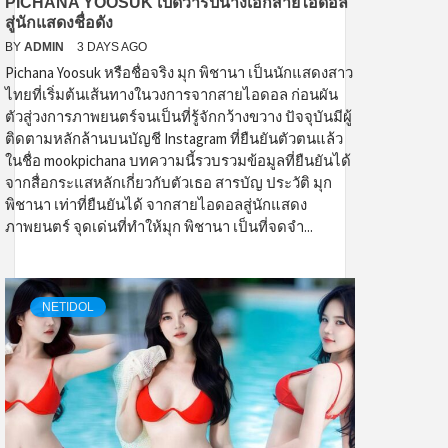
PICHANA YOOSUK เปิดวาร์ปนางเอกสายไอดอล
สู่นักแสดงชื่อดัง
BY
ADMIN
3 DAYS AGO
Pichana Yoosuk หรือชื่อจริง มุก พิชานา เป็นนักแสดงสาว
ไทยที่เริ่มต้นเส้นทางในวงการจากสายไอดอล ก่อนผัน
ตัวสู่วงการภาพยนตร์จนเป็นที่รู้จักกว้างขวาง ปัจจุบันมีผู้
ติดตามหลักล้านบนบัญชี Instagram ที่ยืนยันตัวตนแล้ว
ในชื่อ mookpichana บทความนี้รวบรวมข้อมูลที่ยืนยันได้
จากสื่อกระแสหลักเกี่ยวกับตัวเธอ สารบัญ ประวัติ มุก
พิชานา เท่าที่ยืนยันได้ จากสายไอดอลสู่นักแสดง
ภาพยนตร์ จุดเด่นที่ทำให้มุก พิชานา เป็นที่จดจำ...
NETIDOL