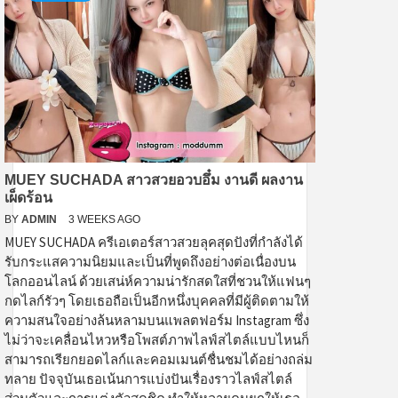
MUEY SUCHADA สาวสวยอวบอึ๋ม งานดี ผลงาน
เผ็ดร้อน
BY
ADMIN
3 WEEKS AGO
MUEY SUCHADA ครีเอเตอร์สาวสวยลุคสุดปังที่กำลังได้
รับกระแสความนิยมและเป็นที่พูดถึงอย่างต่อเนื่องบน
โลกออนไลน์ ด้วยเสน่ห์ความน่ารักสดใสที่ชวนให้แฟนๆ
กดไลก์รัวๆ โดยเธอถือเป็นอีกหนึ่งบุคคลที่มีผู้ติดตามให้
ความสนใจอย่างล้นหลามบนแพลตฟอร์ม Instagram ซึ่ง
ไม่ว่าจะเคลื่อนไหวหรือโพสต์ภาพไลฟ์สไตล์แบบไหนก็
สามารถเรียกยอดไลก์และคอมเมนต์ชื่นชมได้อย่างถล่ม
ทลาย ปัจจุบันเธอเน้นการแบ่งปันเรื่องราวไลฟ์สไตล์