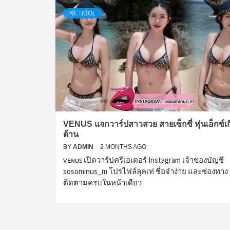
NETIDOL
VENUS แจกวาร์ปสาวสวย สายเซ็กซี่ หุ่นเอ็กซ์เ
ต้าน
BY
ADMIN
2 MONTHS AGO
ᴠᴇɴᴜꜱ เปิดวาร์ปครีเอเตอร์ Instagram เจ้าของบัญชี
sosominus_m โปรไฟล์ลุคเท่ ชื่อจำง่าย และช่องทาง
ติดตามครบในหน้าเดียว