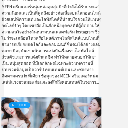
MEEN ครีเอเตอร์หนุ่มหล่อลุคสุดปังที่กำลังได้รับกระแส
ความนิยมและเป็นที่พูดถึงอย่างต่อเนื่องบนโลกออนไลน์
ด้วยเสน่ห์ความเท่และไลฟ์สไตล์ที่น่าสนใจชวนให้แฟนๆ
กดไลก์รัวๆ โดยเขาถือเป็นอีกหนึ่งบุคคลที่มีผู้ติดตามให้
ความสนใจอย่างล้นหลามบนแพลตฟอร์ม Instagram ซึ่ง
ไม่ว่าจะเคลื่อนไหวหรือโพสต์ภาพไลฟ์สไตล์แบบไหนก็
สามารถเรียกยอดไลก์และคอมเมนต์ชื่นชมได้อย่างถล่ม
ทลาย ปัจจุบันเขาเน้นการแบ่งปันเรื่องราวไลฟ์สไตล์
ส่วนตัวและการแต่งตัวสุดชิค ทำให้หลายคนยกให้เขา
เป็น หนุ่มสุดฮอต ที่มีเอกลักษณ์เฉพาะตัว บทความนี้
รวบรวมข้อมูลเปิดวาร์ป คอนเทนต์เด่น และช่องทาง
ติดตามครบ in ที่เดียว ข้อมูลของ MEEN ครีเอเตอร์หนุ่ม
เสน่ห์แรงชวนมอง ก่อนจะลงลึกถึงคอนเทนต์ในวงการ...
NETIDOL