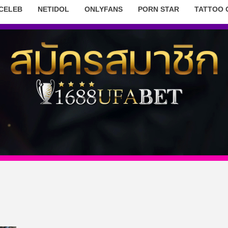
 CELEB
NETIDOL
ONLYFANS
PORN STAR
TATTOO 