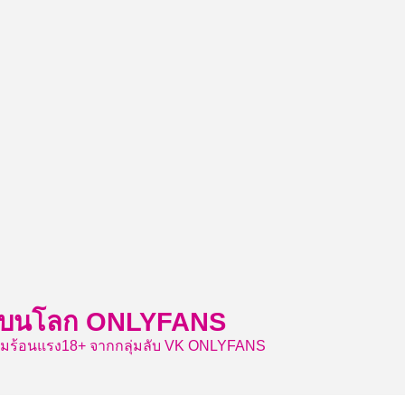
ีเด็ดบนโลก ONLYFANS
วามร้อนแรง18+ จากกลุ่มลับ VK ONLYFANS