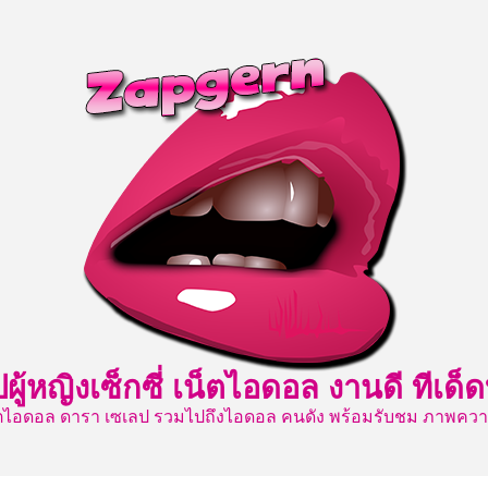
ปผู้หญิงเซ็กซี่ เน็ตไอดอล งานดี ท
เน็ตไอดอล ดารา เซเลป รวมไปถึงไอดอล คนดัง พร้อมรับชม ภาพค