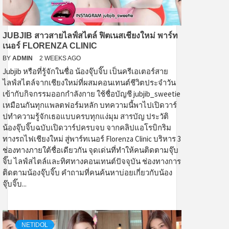
JUBJIB สาวสายไลฟ์สไตล์ ฟิตเนสเชียงใหม่ พาร์ท
เนอร์ FLORENZA CLINIC
BY
ADMIN
2 WEEKS AGO
Jubjib หรือที่รู้จักในชื่อ น้องจุ๊บจิ๊บ เป็นครีเอเตอร์สาย
ไลฟ์สไตล์จากเชียงใหม่ที่ผสมคอนเทนต์ชีวิตประจำวัน
เข้ากับกิจกรรมออกกำลังกาย ใช้ชื่อบัญชี jubjib_sweetie
เหมือนกันทุกแพลตฟอร์มหลัก บทความนี้พาไปเปิดวาร์
ปทำความรู้จักเธอแบบครบทุกแง่มุม สารบัญ ประวัติ
น้องจุ๊บจิ๊บฉบับเปิดวาร์ปครบจบ จากคลิปแอโรบิกริม
ทางรถไฟเชียงใหม่ สู่พาร์ทเนอร์ Florenza Clinic บริหาร 3
ช่องทางภายใต้ชื่อเดียวกัน จุดเด่นที่ทำให้คนติดตามจุ๊บ
จิ๊บ ไลฟ์สไตล์และทิศทางคอนเทนต์ปัจจุบัน ช่องทางการ
ติดตามน้องจุ๊บจิ๊บ คำถามที่คนค้นหาบ่อยเกี่ยวกับน้อง
จุ๊บจิ๊บ...
NETIDOL