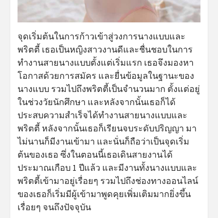
จุดเริ่มต้นในการก้าวเข้าสู่วงการนางแบบและ
พริตตี้ เธอเป็นหญิงสาวงานดีและชื่นชอบในการ
ทำงานสายนางแบบตั้งแต่เริ่มแรก เธอจึงมองหา
โอกาสด้วยการสมัคร และยื่นข้อมูลในฐานะของ
นางแบบ รวมไปถึงพริตตี้เป็นจำนวนมาก ตั้งแต่อยู่
ในช่วงวัยนักศึกษา และหลังจากนั้นเธอก็ได้
ประสบความสำเร็จได้ทำงานสายนางแบบและ
พริตตี้ หลังจากนั้นเธอก็เรียนจบระดับปริญญา มา
ไม่นานก็มีงานเข้ามา และนั่นก็ถือว่าเป็นจุดเริ่ม
ต้นของเธอ ซึ่งในตอนนี้เธอเดินสายงานได้
ประมาณเกือบ 1 ปีแล้ว และมีงานทั้งนางแบบและ
พริตตี้เข้ามาอยู่เรื่อยๆ รวมไปถึงช่องทางออนไลน์
ของเธอก็เริ่มมีผู้เข้ามาพูดคุยเพิ่มเติมมากยิ่งขึ้น
เรื่อยๆ จนถึงปัจจุบัน