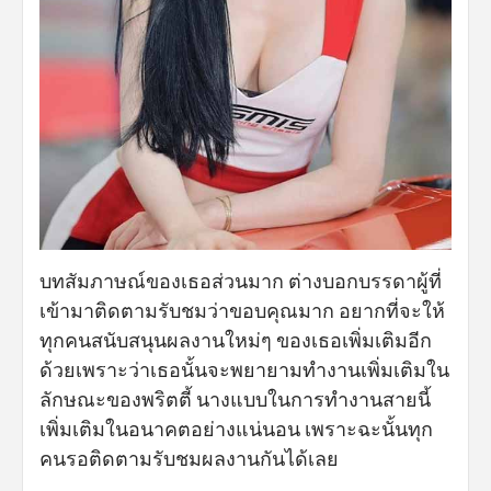
บทสัมภาษณ์ของเธอส่วนมาก ต่างบอกบรรดาผู้ที่
เข้ามาติดตามรับชมว่าขอบคุณมาก อยากที่จะให้
ทุกคนสนับสนุนผลงานใหม่ๆ ของเธอเพิ่มเติมอีก
ด้วยเพราะว่าเธอนั้นจะพยายามทำงานเพิ่มเติมใน
ลักษณะของพริตตี้ นางแบบในการทำงานสายนี้
เพิ่มเติมในอนาคตอย่างแน่นอน เพราะฉะนั้นทุก
คนรอติดตามรับชมผลงานกันได้เลย