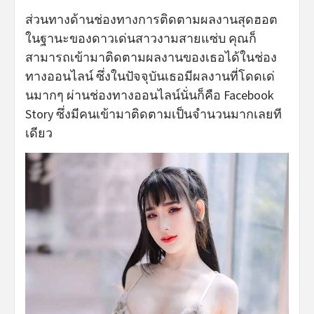
ส่วนทางด้านช่องทางการติดตามผลงานสุดฮอต
ในฐานะของดาวเด่นสาวงามสายแซ่บ คุณก็
สามารถเข้ามาติดตามผลงานของเธอได้ในช่อง
ทางออนไลน์ ซึ่งในปัจจุบันเธอมีผลงานที่โดดเด่
นมากๆ ผ่านช่องทางออนไลน์นั่นก็คือ Facebook
Story ซึ่งมีคนเข้ามาติดตามเป็นจำนวนมากเลยที
เดียว