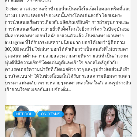
BY
ADMIN
2 YEARS AGO
Giekao สาวสวยงานเซ็กซี่ เธอนั้นเป็นหนึ่งในเน็ตไอดอล พริตตี้และ
นางแบบคาแรคเตอร์ของเธอนั้นช่างโดดเด่นลงตัว โดยเฉพาะ
การนำเสนอเรื่องราวเกี่ยวกับผลิตภัณฑ์สินค้า การถ่ายรูปภาพและ
การนำเสนอเรื่องราวสายยั่วที่เด็ดโดนใจยิ่งกว่าใคร ในปัจจุบันเธอ
มีผลงานช่องทางออนไลน์ของส่วนตัวแล้ว เป็นช่องทางผ่านทาง
Instagram ที่ได้รับกระแสความนิยมมาก บอกได้เลยว่าผู้ติดตาม
300,000 คนนี้ไม่ใช่เล่นๆ บอกได้คำเดียวว่าเป็นคนดังที่ไม่ธรรมดา
จุดเด่นทางด้านความสวยและความงามที่พราวเสน่ห์ เป็นสาวงาม
หุ่นดีที่มีความเซ็กซี่โดดเด่นดูดีและเร้าใจ ออกสไตล์ดูยั่วกับ
คาแรคเตอร์ความน่ารักที่เปิดเผยผิวขาวๆ และรูปร่างสัดส่วนที่เย้า
ยวนใจแบบ ทำให้ในช่วงนี้เธอนั้นได้รับกระแสความนิยมจากเหล่า
บรรดาแฟนคลับ เพราะหลายๆ คนต่างหลงใหลในสัดส่วนรูปร่างอัน
เย้ายวนใจของเธอกันแบบจัดเต็ม...
NETIDOL
ONLYFANS