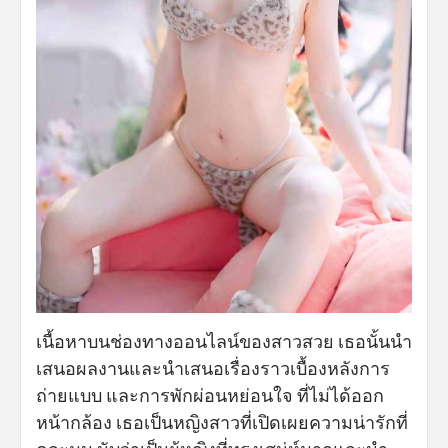
เนื้อหาบนช่องทางออนไลน์ของสาวสวย เธอนั้นนำ
เสนอผลงานและนำเสนอเรื่องราวเบื้องหลังการ
ถ่ายแบบ และการพักผ่อนหย่อนใจ ที่ไม่ได้ออก
หน้ากล้อง เธอเป็นหญิงสาวที่เปิดเผยความน่ารักที่