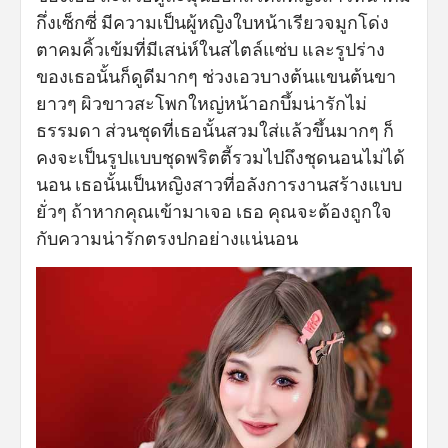
กึ่งเซ็กซี่ มีความเป็นผู้หญิงใบหน้าเรียวจมูกโด่ง
ตาคมคิ้วเข้มที่มีเสน่ห์ในสไตล์แซ่บ และรูปร่าง
ของเธอนั้นก็ดูดีมากๆ ช่วงเอวบางต้นแขนต้นขา
ยาวๆ ผิวขาวสะโพกใหญ่หน้าอกบึ้มน่ารักไม่
ธรรมดา ส่วนชุดที่เธอนั้นสวมใส่แล้วขึ้นมากๆ ก็
คงจะเป็นรูปแบบชุดพริตตี้รวมไปถึงชุดนอนไม่ได้
นอน เธอนั้นเป็นหญิงสาวที่อลังการงานสร้างแบบ
ยั่วๆ ถ้าหากคุณเข้ามาเจอ เธอ คุณจะต้องถูกใจ
กับความน่ารักตรงปกอย่างแน่นอน