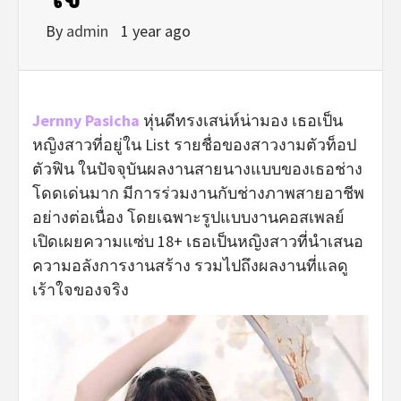
By
admin
1 year ago
Jernny Pasicha
หุ่นดีทรงเสน่ห์น่ามอง เธอเป็น
หญิงสาวที่อยู่ใน List รายชื่อของสาวงามตัวท็อป
ตัวฟิน ในปัจจุบันผลงานสายนางแบบของเธอช่าง
โดดเด่นมาก มีการร่วมงานกับช่างภาพสายอาชีพ
อย่างต่อเนื่อง โดยเฉพาะรูปแบบงานคอสเพลย์
เปิดเผยความแซ่บ 18+ เธอเป็นหญิงสาวที่นำเสนอ
ความอลังการงานสร้าง รวมไปถึงผลงานที่แลดู
เร้าใจของจริง