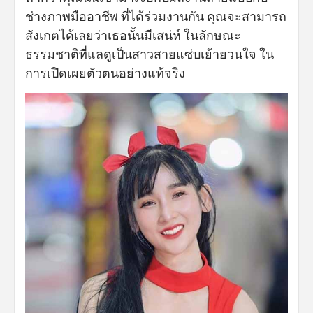
ช่างภาพมืออาชีพ ที่ได้ร่วมงานกัน คุณจะสามารถ
สังเกตได้เลยว่าเธอนั้นมีเสน่ห์ ในลักษณะ
ธรรมชาติที่แลดูเป็นสาวสายแซ่บเย้ายวนใจ ใน
การเปิดเผยตัวตนอย่างแท้จริง