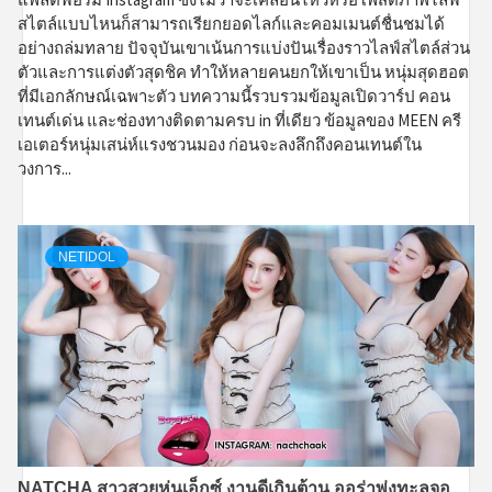
สไตล์แบบไหนก็สามารถเรียกยอดไลก์และคอมเมนต์ชื่นชมได้
อย่างถล่มทลาย ปัจจุบันเขาเน้นการแบ่งปันเรื่องราวไลฟ์สไตล์ส่วน
ตัวและการแต่งตัวสุดชิค ทำให้หลายคนยกให้เขาเป็น หนุ่มสุดฮอต
ที่มีเอกลักษณ์เฉพาะตัว บทความนี้รวบรวมข้อมูลเปิดวาร์ป คอน
เทนต์เด่น และช่องทางติดตามครบ in ที่เดียว ข้อมูลของ MEEN ครี
เอเตอร์หนุ่มเสน่ห์แรงชวนมอง ก่อนจะลงลึกถึงคอนเทนต์ใน
วงการ...
NETIDOL
NATCHA สาวสวยหุ่นเอ็กซ์ งานดีเกินต้าน ออร่าพุ่งทะลุจอ