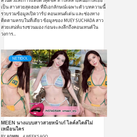
ส่วนตัวและการแต่งตัวสุดชิค ทำให้หลายคนยกให้เธอ
เป็น สาวสวยสุดฮอต ที่มีเอกลักษณ์เฉพาะตัว บทความนี้
รวบรวมข้อมูลเปิดวาร์ป คอนเทนต์เด่น และช่องทาง
ติดตามครบในที่เดียว ข้อมูลของ MUEY SUCHADA สาว
สวยเสน่ห์แรงชวนมอง ก่อนจะลงลึกถึงคอนเทนต์ใน
วงการ...
NETIDOL
MEEN นางแบบสาวสวยหน้าเก๋ ไลค์สไตล์ไม่
เหมือนใคร
BY
ADMIN
4 WEEKS AGO