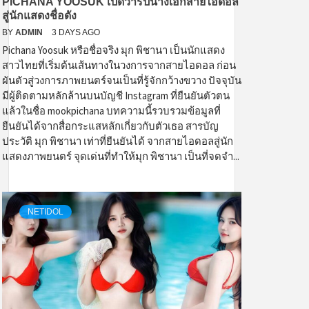
PICHANA YOOSUK เปิดวาร์ปนางเอกสายไอดอล
สู่นักแสดงชื่อดัง
BY
ADMIN
3 DAYS AGO
Pichana Yoosuk หรือชื่อจริง มุก พิชานา เป็นนักแสดง
สาวไทยที่เริ่มต้นเส้นทางในวงการจากสายไอดอล ก่อน
ผันตัวสู่วงการภาพยนตร์จนเป็นที่รู้จักกว้างขวาง ปัจจุบัน
มีผู้ติดตามหลักล้านบนบัญชี Instagram ที่ยืนยันตัวตน
แล้วในชื่อ mookpichana บทความนี้รวบรวมข้อมูลที่
ยืนยันได้จากสื่อกระแสหลักเกี่ยวกับตัวเธอ สารบัญ
ประวัติ มุก พิชานา เท่าที่ยืนยันได้ จากสายไอดอลสู่นัก
แสดงภาพยนตร์ จุดเด่นที่ทำให้มุก พิชานา เป็นที่จดจำ...
NETIDOL