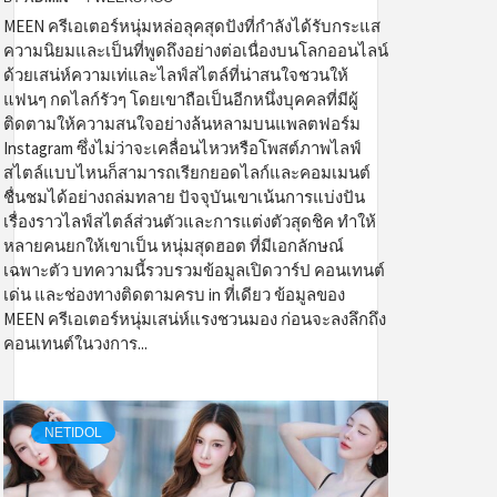
MEEN ครีเอเตอร์หนุ่มหล่อลุคสุดปังที่กำลังได้รับกระแส
ความนิยมและเป็นที่พูดถึงอย่างต่อเนื่องบนโลกออนไลน์
ด้วยเสน่ห์ความเท่และไลฟ์สไตล์ที่น่าสนใจชวนให้
แฟนๆ กดไลก์รัวๆ โดยเขาถือเป็นอีกหนึ่งบุคคลที่มีผู้
ติดตามให้ความสนใจอย่างล้นหลามบนแพลตฟอร์ม
Instagram ซึ่งไม่ว่าจะเคลื่อนไหวหรือโพสต์ภาพไลฟ์
สไตล์แบบไหนก็สามารถเรียกยอดไลก์และคอมเมนต์
ชื่นชมได้อย่างถล่มทลาย ปัจจุบันเขาเน้นการแบ่งปัน
เรื่องราวไลฟ์สไตล์ส่วนตัวและการแต่งตัวสุดชิค ทำให้
หลายคนยกให้เขาเป็น หนุ่มสุดฮอต ที่มีเอกลักษณ์
เฉพาะตัว บทความนี้รวบรวมข้อมูลเปิดวาร์ป คอนเทนต์
เด่น และช่องทางติดตามครบ in ที่เดียว ข้อมูลของ
MEEN ครีเอเตอร์หนุ่มเสน่ห์แรงชวนมอง ก่อนจะลงลึกถึง
คอนเทนต์ในวงการ...
NETIDOL