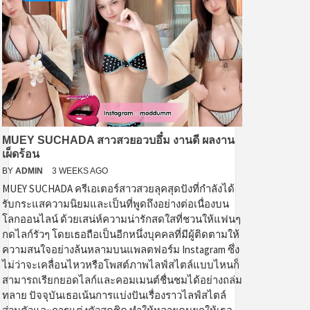
MUEY SUCHADA สาวสวยอวบอึ๋ม งานดี ผลงาน
เผ็ดร้อน
BY
ADMIN
3 WEEKS AGO
MUEY SUCHADA ครีเอเตอร์สาวสวยลุคสุดปังที่กำลังได้
รับกระแสความนิยมและเป็นที่พูดถึงอย่างต่อเนื่องบน
โลกออนไลน์ ด้วยเสน่ห์ความน่ารักสดใสที่ชวนให้แฟนๆ
กดไลก์รัวๆ โดยเธอถือเป็นอีกหนึ่งบุคคลที่มีผู้ติดตามให้
ความสนใจอย่างล้นหลามบนแพลตฟอร์ม Instagram ซึ่ง
ไม่ว่าจะเคลื่อนไหวหรือโพสต์ภาพไลฟ์สไตล์แบบไหนก็
สามารถเรียกยอดไลก์และคอมเมนต์ชื่นชมได้อย่างถล่ม
ทลาย ปัจจุบันเธอเน้นการแบ่งปันเรื่องราวไลฟ์สไตล์