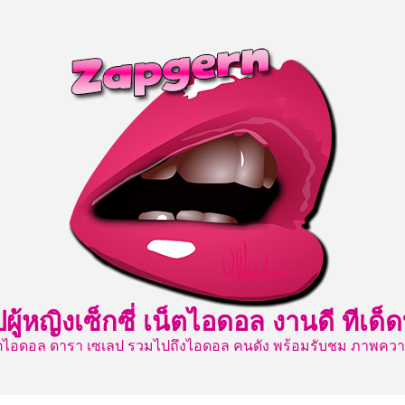
ปผู้หญิงเซ็กซี่ เน็ตไอดอล งานดี ท
เน็ตไอดอล ดารา เซเลป รวมไปถึงไอดอล คนดัง พร้อมรับชม ภาพค