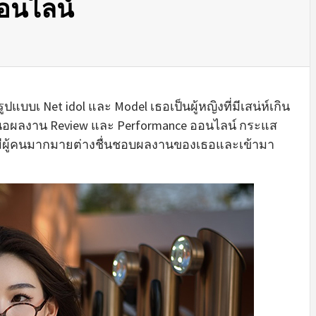
อนไลน์
รูปแบบเ N
et idol
และ Model เธอเป็นผู้หญิงที่มีเสน่ห์เกิน
สนอผลงาน Review และ
Performance
ออนไลน์ กระแส
ีผู้คนมากมายต่างชื่นชอบผลงานของเธอและเข้ามา