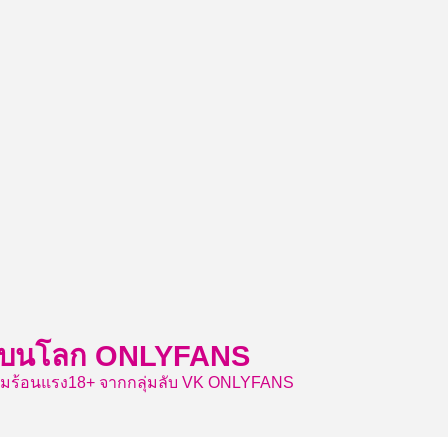
ีเด็ดบนโลก ONLYFANS
วามร้อนแรง18+ จากกลุ่มลับ VK ONLYFANS