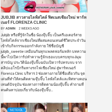
JUBJIB สาวสายไลฟ์สไตล์ ฟิตเนสเชียงใหม่ พาร์ท
เนอร์ FLORENZA CLINIC
BY
ADMIN
2 WEEKS AGO
Jubjib หรือที่รู้จักในชื่อ น้องจุ๊บจิ๊บ เป็นครีเอเตอร์สาย
ไลฟ์สไตล์จากเชียงใหม่ที่ผสมคอนเทนต์ชีวิตประจำวัน
เข้ากับกิจกรรมออกกำลังกาย ใช้ชื่อบัญชี
jubjib_sweetie เหมือนกันทุกแพลตฟอร์มหลัก บทความ
นี้พาไปเปิดวาร์ปทำความรู้จักเธอแบบครบทุกแง่มุม
สารบัญ ประวัติน้องจุ๊บจิ๊บฉบับเปิดวาร์ปครบจบ จาก
คลิปแอโรบิกริมทางรถไฟเชียงใหม่ สู่พาร์ทเนอร์
Florenza Clinic บริหาร 3 ช่องทางภายใต้ชื่อเดียวกัน จุด
เด่นที่ทำให้คนติดตามจุ๊บจิ๊บ ไลฟ์สไตล์และทิศทางคอน
เทนต์ปัจจุบัน ช่องทางการติดตามน้องจุ๊บจิ๊บ คำถามที่
คนค้นหาบ่อยเกี่ยวกับน้องจุ๊บจิ๊บ...
NETIDOL